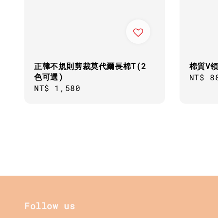
正韓不規則剪裁莫代爾長棉T(2
棉質V領
色可選)
Regul
NT$ 8
Regular
NT$ 1,580
price
price
Follow us