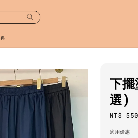
易典
下擺
選)
Regula
NT$ 55
price
適用優惠