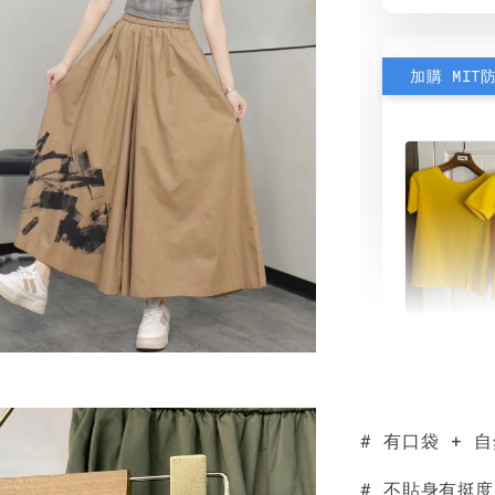
加購 MIT
素色雙
可選)
# 有口袋 + 
NT$ 190
NT$ 450
# 不貼身有挺