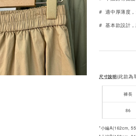
# 適中厚薄度
# 基本款設計
(此款為單
尺寸說明
褲長
86
*小編A(162cm, 5