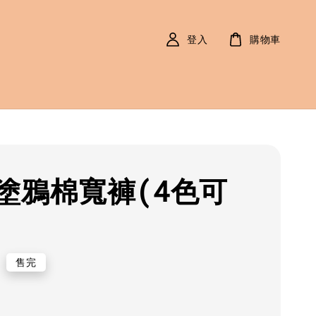
登入
購物車
塗鴉棉寬褲(4色可
r
0
售完