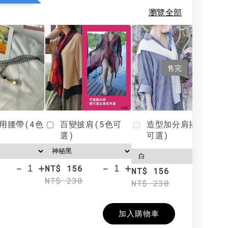
瀏覽全部
售完
用腰帶(4色
百變披肩(5色可
造型加分肩搭(4色
選)
可選)
-
+
-
+
NT$ 156
N
NT$ 156
NT$ 230
N
NT$ 230
加入購物車