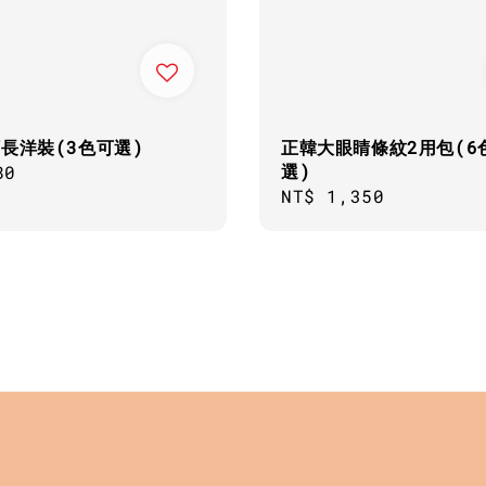
長洋裝(3色可選)
正韓大眼睛條紋2用包(6
選)
ar
80
Regular
NT$ 1,350
price