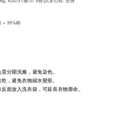
1kg, 82D/31腰/37.5臀)試穿心得:
合身
 + 35%棉
色需分開洗滌，避免染色。
烘乾，避免衣物縮水變形。
時反面放入洗衣袋，可延長衣物壽命。