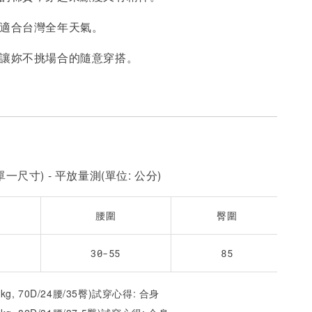
，適合台灣全年天氣。
加入購物車
，讓妳不挑場合的隨意穿搭。
一尺寸) - 平放量測(單位: 公分)
腰圍
臀圍
30-55
85
5kg, 70D/24腰/35臀)試穿心得: 合身