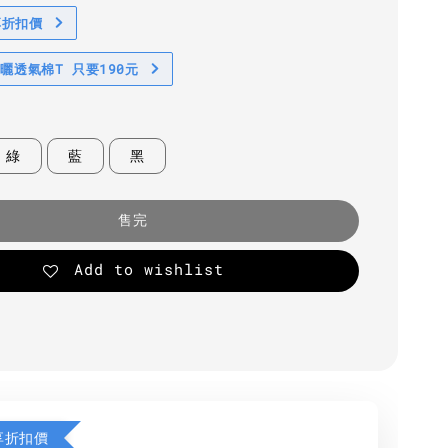
享折扣價
防曬透氣棉T 只要190元
綠
藍
黑
售完
Add to wishlist
享折扣價