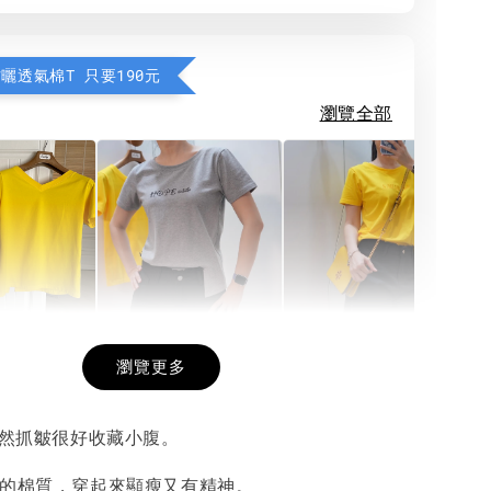
防曬透氣棉T 只要190元
瀏覽全部
希望相隨雙面T
每日一笑雙面T
面T (3色
瀏覽更多
自然抓皺很好收藏小腹。
-
+
-
+
-
+
NT$ 190
NT$ 190
N
NT$ 450
NT$ 450
N
度的棉質，穿起來顯瘦又有精神。