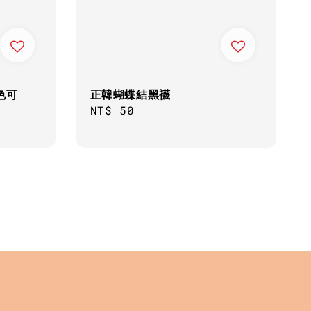
色可
正韓蝴蝶結黑襪
Regular
NT$ 50
price