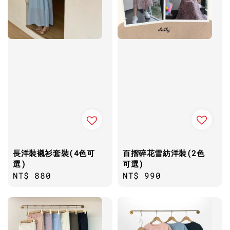
百摺碎花雪紡洋裝(2色
長洋裝襯衫套裝(4色可
可選)
選)
Regular
NT$ 990
Regular
NT$ 880
price
price