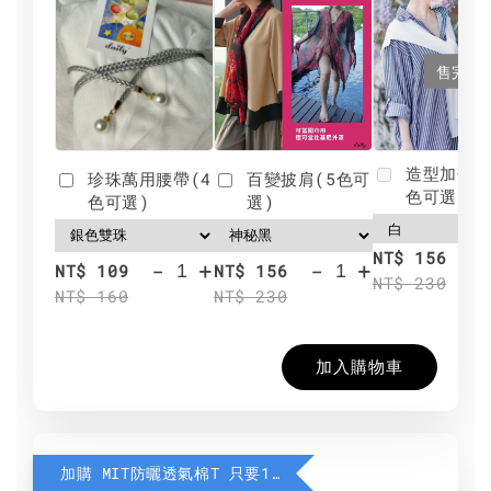
售完
造型加分肩
珍珠萬用腰帶(4
百變披肩(5色可
色可選)
色可選)
選)
NT$ 156
-
+
-
+
NT$ 109
NT$ 156
NT$ 230
NT$ 160
NT$ 230
加入購物車
加購 MIT防曬透氣棉T 只要190元