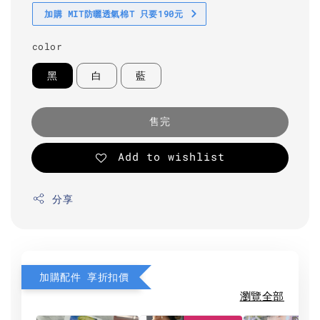
加購 MIT防曬透氣棉T 只要190元
color
黑
白
藍
售完
Add to wishlist
分享
加購配件 享折扣價
瀏覽全部