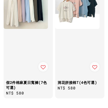
假2件棉麻夏日寬褲(7色
洞花拼接棉T(4色可選)
可選)
Regular
NT$ 580
Regular
NT$ 580
price
price