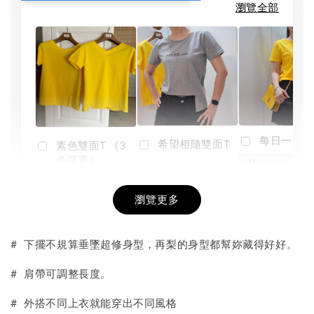
瀏覽全部
每日一笑雙
希望相隨雙面T
素色雙面T (3
色可選)
-
NT$ 190
瀏覽更多
NT$ 450
-
+
-
+
NT$ 190
NT$ 190
NT$ 450
NT$ 450
# 下擺不規算垂墜超修身型，再梨的身型都幫妳藏得好好。
加入購物車
# 肩帶可調整長度。
# 外搭不同上衣就能穿出不同風格