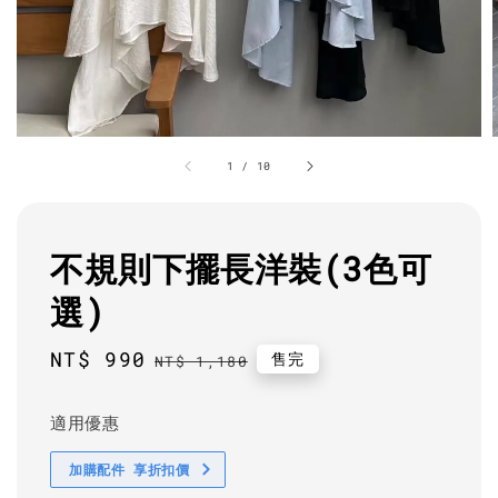
1
/
10
不規則下擺長洋裝(3色可
選)
Sale
NT$ 990
Regular
售完
NT$ 1,180
price
price
適用優惠
加購配件 享折扣價