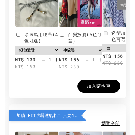
售完
造型加分肩
珍珠萬用腰帶(4
百變披肩(5色可
色可選)
色可選)
選)
NT$ 156
-
+
-
+
NT$ 109
NT$ 156
NT$ 230
NT$ 160
NT$ 230
加入購物車
加購 MIT防曬透氣棉T 只要190元
瀏覽全部