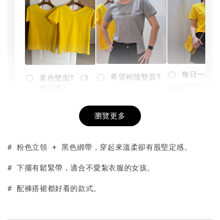
每日一笑雙
希望相隨雙面T
素色雙面T (3
色可選)
-
NT$ 190
瀏覽更多
NT$ 450
-
+
-
+
NT$ 190
NT$ 190
NT$ 450
NT$ 450
# 粉色立領 + 黑色綁帶，穿起來溫柔卻有股堅定感。
加入購物車
# 下擺有鬆緊帶，適合不愛紮衣服的女孩。
# 配褲搭裙都好看的款式。