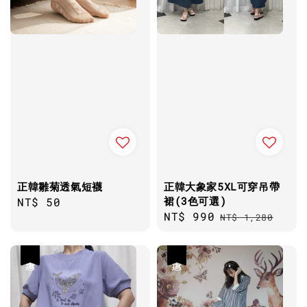
正韓雛菊透氣短襪
正韓大象家5XL可穿吊帶
裙(3色可選)
Regular
NT$ 50
Sale
NT$ 990
Regular
price
NT$ 1,280
price
price
優惠
優惠