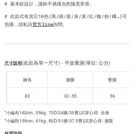
# 基本款設計，讓妳不挑場合的隨意穿搭。
# 此款式有其它10色(黑/綠/藍/灰/黃/紅/咖/粉/橘…)可
預購，請私訊
官方line
詢問。
(此款為單一尺寸) - 平放量測(單位: 公分)
尺寸說明
褲長
腰圍
臀圍
82
32-55
56
*小編A(162cm, 55kg, 70D/24腰/35臀)試穿心得: 合身
*小編B(158cm, 61kg, 82D/31腰/37.5臀)試穿心得: 微緊
材質說明