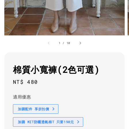
1
/
10
棉質小寬褲(2色可選)
Regular
NT$ 480
price
適用優惠
加購配件 享折扣價
加購 MIT防曬透氣棉T 只要190元