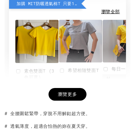
加購 MIT防曬透氣棉T 只要190元
瀏覽全部
每日一笑雙
希望相隨雙面T
素色雙面T (3
色可選)
-
NT$ 190
瀏覽更多
NT$ 450
-
+
-
+
NT$ 190
NT$ 190
NT$ 450
NT$ 450
# 全腰圍鬆緊帶，穿脫不用解釦超方便。
加入購物車
# 透氣薄度，超適合怕熱的妳在夏天穿。