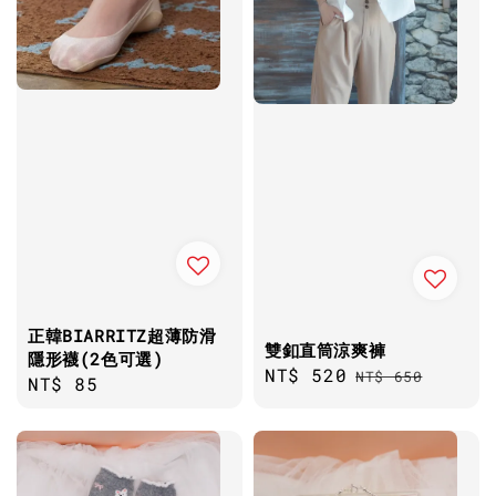
正韓BIARRITZ超薄防滑
雙釦直筒涼爽褲
隱形襪(2色可選)
Sale
NT$ 520
Regular
NT$ 650
Regular
NT$ 85
price
price
price