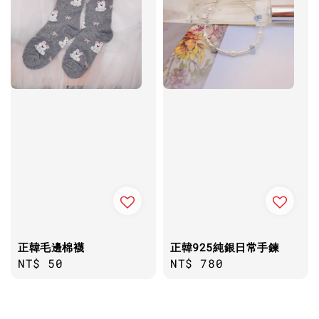
正韓毛邊棉襪
正韓925純銀日常手鍊
Regular
NT$ 50
Regular
NT$ 780
price
price