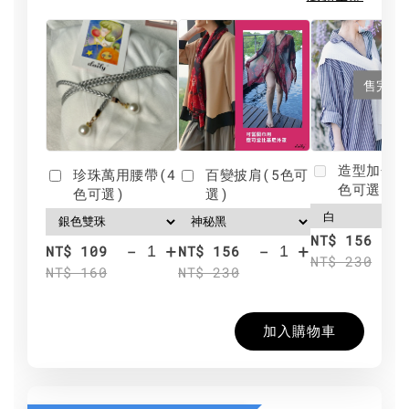
售完
造型加分肩
珍珠萬用腰帶(4
百變披肩(5色可
色可選)
色可選)
選)
NT$ 156
-
+
-
+
NT$ 109
NT$ 156
NT$ 230
NT$ 160
NT$ 230
加入購物車