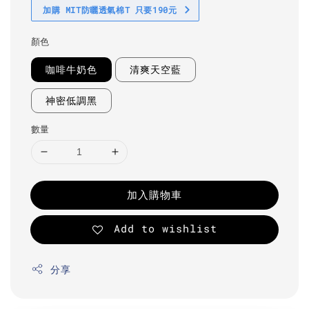
加購 MIT防曬透氣棉T 只要190元
顏色
咖啡牛奶色
清爽天空藍
神密低調黑
數量
加入購物車
Add to wishlist
分享