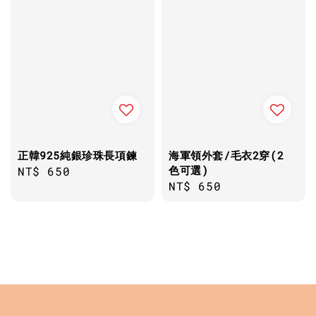
正韓925純銀珍珠長項鍊
海軍領外套/毛衣2穿(2
色可選)
Regular
NT$ 650
Regular
NT$ 650
price
price