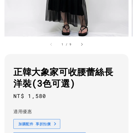
1
/
9
正韓大象家可收腰蕾絲長
洋裝(3色可選)
Regular
NT$ 1,580
price
適用優惠
加購配件 享折扣價