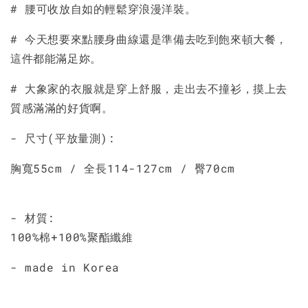
# 腰可收放自如的輕鬆穿浪漫洋裝。
加入購物車
# 今天想要來點腰身曲線還是準備去吃到飽來頓大餐，
這件都能滿足妳。
# 大象家的衣服就是穿上舒服，走出去不撞衫，摸上去
質感滿滿的好貨啊。
- 尺寸(平放量測):
胸寬55cm / 全長114-127cm / 臀70cm
- 材質:
100%棉+100%聚酯纖維
- made in Korea