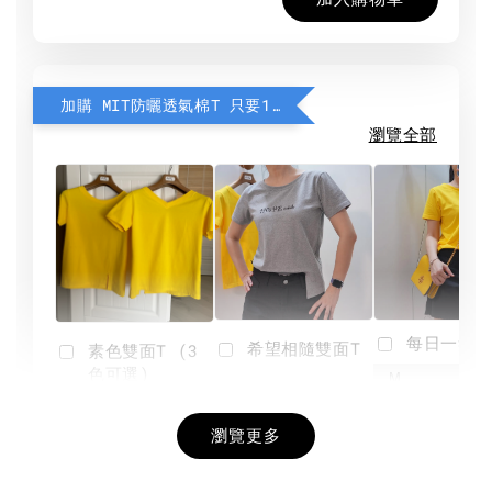
加購 MIT防曬透氣棉T 只要190元
瀏覽全部
每日一笑雙
希望相隨雙面T
素色雙面T (3
色可選)
-
NT$ 190
瀏覽更多
NT$ 450
-
+
-
+
NT$ 190
NT$ 190
NT$ 450
NT$ 450