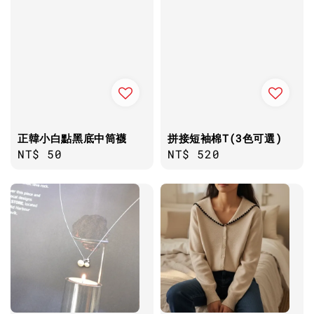
正韓小白點黑底中筒襪
拼接短袖棉T(3色可選)
Regular
NT$ 50
Regular
NT$ 520
price
price