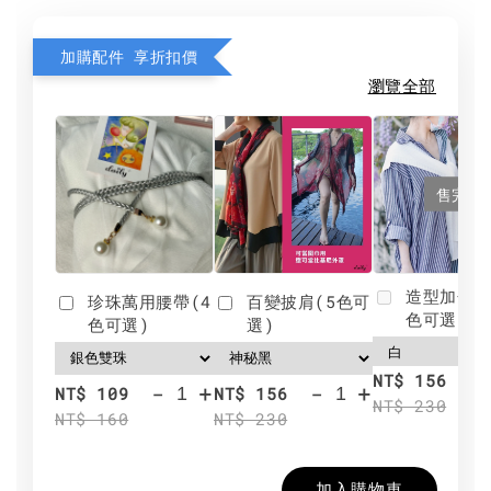
加購配件 享折扣價
瀏覽全部
售完
造型加分肩
珍珠萬用腰帶(4
百變披肩(5色可
色可選)
色可選)
選)
NT$ 156
-
+
-
+
NT$ 109
NT$ 156
NT$ 230
NT$ 160
NT$ 230
加入購物車