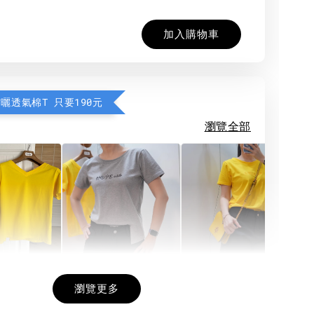
加入購物車
防曬透氣棉T 只要190元
瀏覽全部
希望相隨雙面T
每日一笑雙面T
面T (3色
瀏覽更多