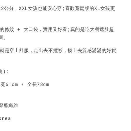
22公分，XXL女孩也能安心穿;喜歡寬鬆版的XL女孩更
-
+
-
+
-
+
NT$ 190
NT$ 190
N
NT$ 450
NT$ 450
N
次的條紋 + 大口袋，實用又好看;真的是吃大餐遮肚超
啊。
加入購物車
服就是穿上舒服，走出去不撞衫，摸上去質感滿滿的好貨
測):
胸寬61cm / 全長78cm
%聚酯纖維
orea