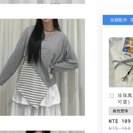
加購配件 
珍珠萬
可選)
NT$ 109
NT$ 160