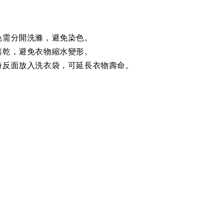
色需分開洗滌，避免染色。
烘乾，避免衣物縮水變形。
時反面放入洗衣袋，可延長衣物壽命。