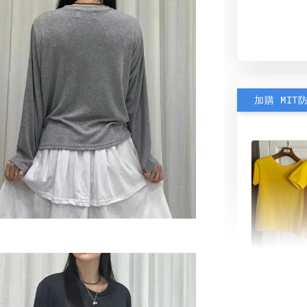
加購 MIT
素色雙
可選)