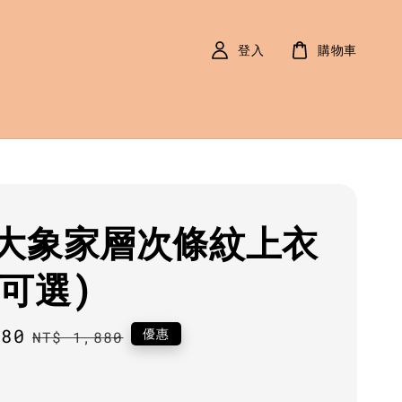
登入
購物車
大象家層次條紋上衣
色可選)
580
Regular
優惠
NT$ 1,880
price