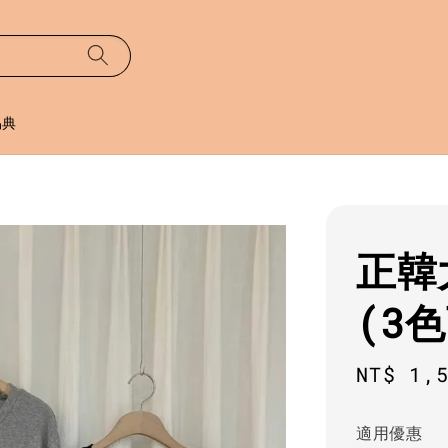
易典
正韓
(3
Sale
NT$ 1,
price
適用優惠