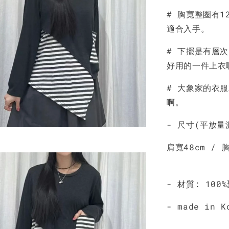
# 胸寬整圈有1
NT$ 190
適合入手。
NT$ 450
# 下擺是有層
好用的一件上衣
# 大象家的衣
啊。
- 尺寸(平放量
肩寬48cm / 
- 材質: 100
- made in K