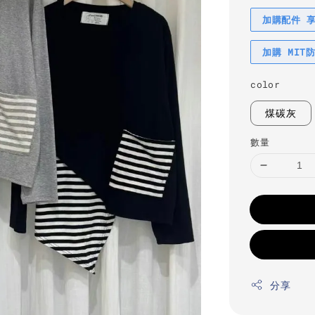
加購配件 
加購 MIT
color
煤碳灰
數量
分享