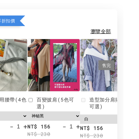
享折扣價
瀏覽全部
售完
用腰帶(4色
百變披肩(5色可
造型加分肩搭(4色
選)
可選)
-
+
-
+
NT$ 156
N
NT$ 156
NT$ 230
N
NT$ 230