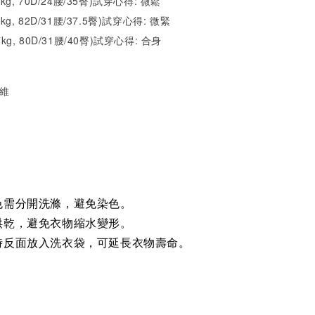
2kg, 70D/24腰/35臀)試穿心得: 微鬆
1kg, 82D/31腰/37.5臀)試穿心得: 微緊
7kg, 80D/31腰/40臀)試穿心得: 合身
纖維
色需分開洗滌，避免染色。
烘乾，避免衣物縮水變形。
時反面放入洗衣袋，可延長衣物壽命。