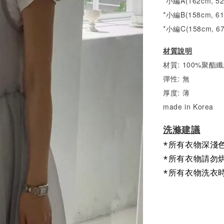
*小編A(162cm, 5
*小編B(158cm, 6
*小編C(158cm, 6
材質說明
材質: 100%聚酯
彈性: 無
厚度: 薄
made in Korea
洗滌建議
*所有衣物深淺
*所有衣物請勿
*所有衣物洗衣