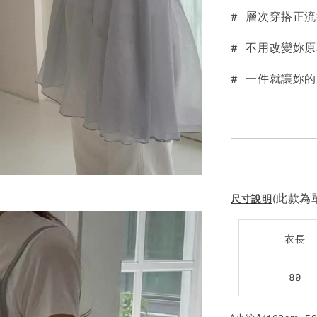
# 層次穿搭正
NT$ 190
NT$ 450
# 不用改變妳
# 一件就讓妳
(此款為單
尺寸說明
衣長
80