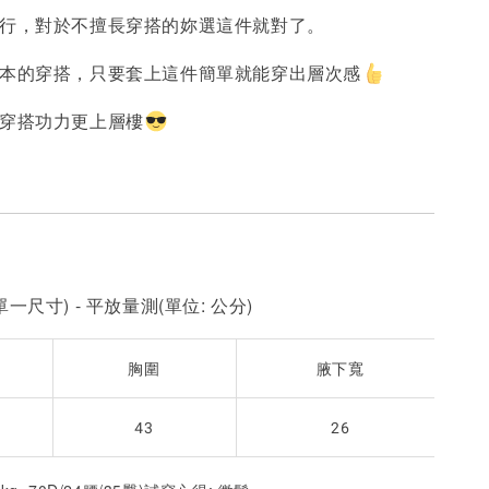
流行，對於不擅長穿搭的妳選這件就對了。
-
+
-
+
-
+
NT$ 190
NT$ 190
N
NT$ 450
NT$ 450
N
原本的穿搭，只要套上這件簡單就能穿出層次感
的穿搭功力更上層樓
加入購物車
一尺寸) - 平放量測(單位: 公分)
胸圍
腋下寬
43
26