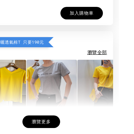
加入購物車
防曬透氣棉T 只要190元
瀏覽全部
希望相隨雙面T
每日一笑雙面T
面T (3色
瀏覽更多