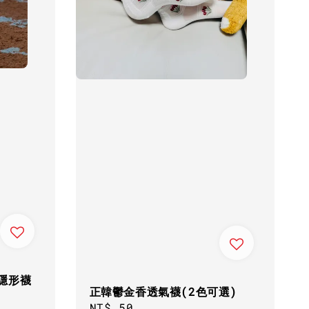
滑隱形襪
正韓鬱金香透氣襪(2色可選)
Regular
NT$ 50