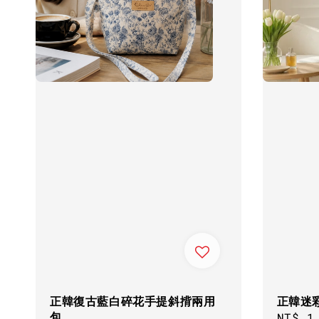
正韓復古藍白碎花手提斜揹兩用
正韓迷
包
Regul
NT$ 1