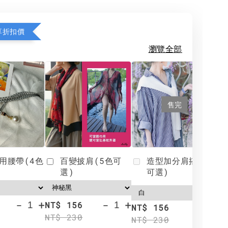
享折扣價
瀏覽全部
售完
用腰帶(4色
百變披肩(5色可
造型加分肩搭(4色
選)
可選)
-
+
-
+
NT$ 156
N
NT$ 156
NT$ 230
N
NT$ 230