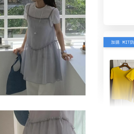
加購 MIT
素色雙
可選)