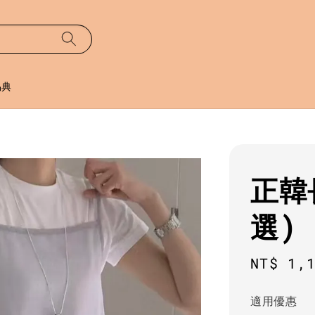
易典
正韓
選)
Regula
NT$ 1,
price
適用優惠