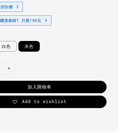
享折扣價
防曬透氣棉T 只要190元
白色
灰色
加入購物車
Add to wishlist