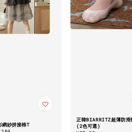
正韓BIARRITZ超薄防
彩網紗拼接棉T
(2色可選)
ar
,280