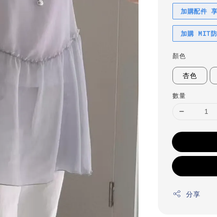
加購配件 
加購 MIT
顏色
杏色
數量
分享