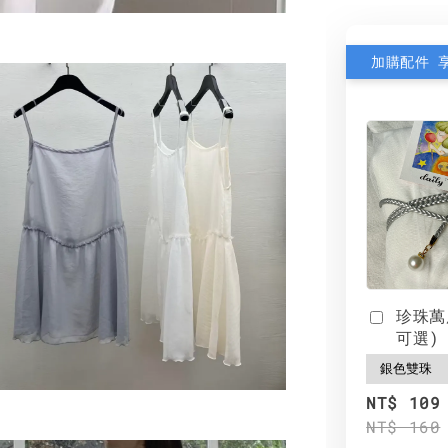
加購配件 
珍珠萬
可選)
NT$ 109
NT$ 160