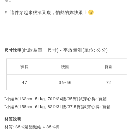
加入購物車
# 這件穿起來很涼又瘦，怕熱的妳快跟上
(此款為單一尺寸) - 平放量測(單位: 公分)
尺寸說明
褲長
腰圍
臀圍
47
36-50
72
*小編A(162cm, 51kg, 70D/24腰/35臀)試穿心得: 寬鬆
*小編B(158cm, 61kg, 82D/31腰/37.5臀)試穿心得:
寬鬆
材質說明
材質: 65%聚酯纖維 + 35%棉