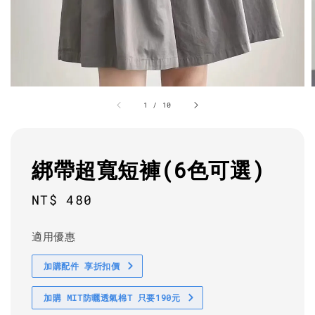
1
/
10
綁帶超寬短褲(6色可選)
Regular
NT$ 480
price
適用優惠
加購配件 享折扣價
加購 MIT防曬透氣棉T 只要190元