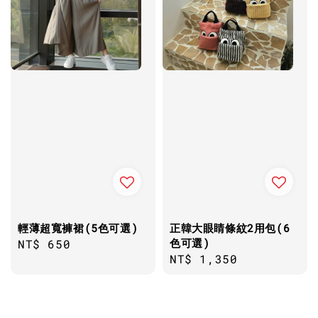
輕薄超寬褲裙(5色可選)
正韓大眼睛條紋2用包(6
色可選)
Regular
NT$ 650
Regular
NT$ 1,350
price
price