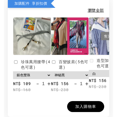
加購配件 享折扣價
瀏覽全部
售完
造型加分肩
珍珠萬用腰帶(4
百變披肩(5色可
色可選)
色可選)
選)
NT$ 156
-
+
-
+
NT$ 109
NT$ 156
NT$ 230
NT$ 160
NT$ 230
加入購物車