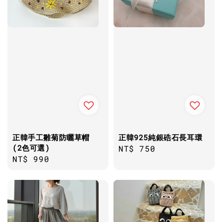
正韓手工雛菊防曬草帽
正韓925純銀硞石長耳環
(2色可選)
Regular
NT$ 750
Regular
NT$ 990
price
price