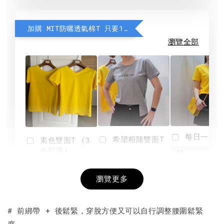
加購 MIT防曬透氣棉T 只要190元
瀏覽全部
每日一笑雙
希望相隨雙面T
素色雙面T (3
色可選)
-
NT$ 190
瀏覽更多
NT$ 450
-
+
-
+
NT$ 190
NT$ 190
NT$ 450
NT$ 450
# 前綁帶 + 後鬆緊，穿脫方便又可以自行調整腰圍鬆緊
度。