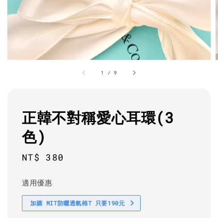
1
/
9
正韓不對稱愛心耳環(3
色)
Regular
NT$ 380
price
適用優惠
加購 MIT防曬透氣棉T 只要190元