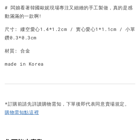
# 闆娘看著韓國歐妮現場專注又細緻的手工製做，真的是感
動滿滿的一款啊!
尺寸: 縷空愛心1.4*1.2cm / 實心愛心1*1.1cm / 小單
鑽0.3*0.3cm
材質: 合金
made in Korea
*訂購前請先詳讀購物需知，下單後即代表同意賣場規定。
購物需知點這裡