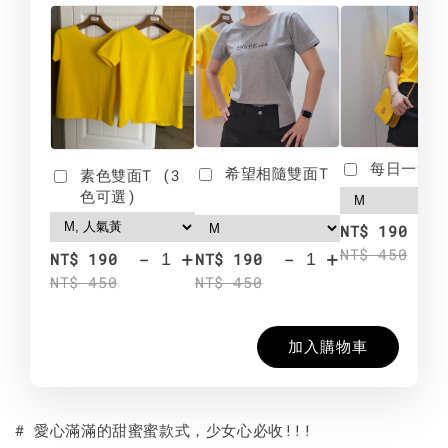
每日一笑雙
希望相隨雙面T
素色雙面T (3
色可選)
-
NT$ 190
NT$ 450
-
+
-
+
NT$ 190
NT$ 190
NT$ 450
NT$ 450
加入購物車
# 愛心滿滿的甜蜜蜜款式，少女心必收!!!