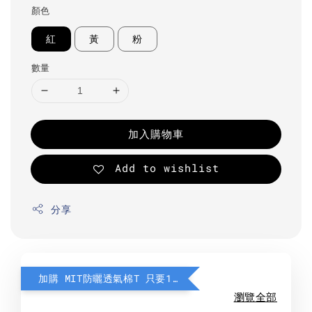
顏色
紅
黃
粉
數量
加入購物車
Add to wishlist
分享
加購 MIT防曬透氣棉T 只要190元
瀏覽全部