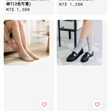
棉T(2色可選)
Regular
NT$ 1,280
Regular
NT$ 1,580
price
price