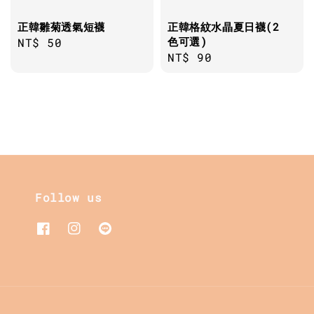
正韓雛菊透氣短襪
正韓格紋水晶夏日襪(2
色可選)
Regular
NT$ 50
Regular
NT$ 90
price
price
Follow us