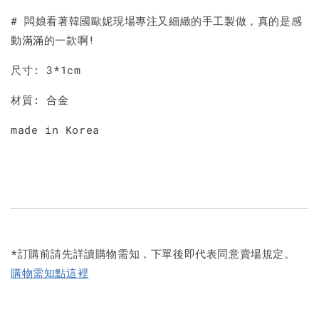
# 闆娘看著韓國歐妮現場專注又細緻的手工製做，真的是感
動滿滿的一款啊!
尺寸: 3*1cm
材質: 合金
made in Korea
*訂購前請先詳讀購物需知，下單後即代表同意賣場規定。
購物需知點這裡