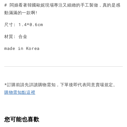
# 闆娘看著韓國歐妮現場專注又細緻的手工製做，真的是感
動滿滿的一款啊!
尺寸: 1.4*0.6cm
材質: 合金
made in Korea
*訂購前請先詳讀購物需知，下單後即代表同意賣場規定。
購物需知點這裡
您可能也喜歡