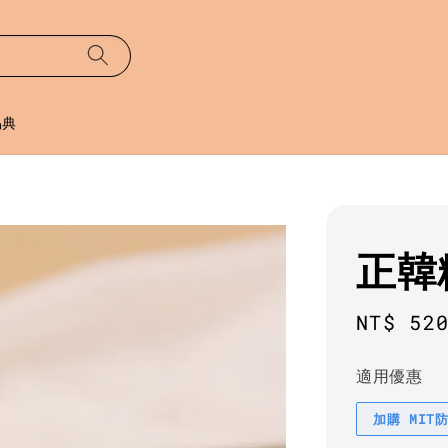
易典
正韓
Regula
NT$ 52
price
適用優惠
加購 MIT