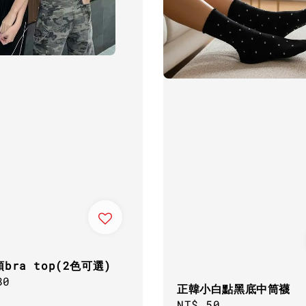
bra top(2色可選)
ar
80
正韓小白點黑底中筒襪
Regular
NT$ 50