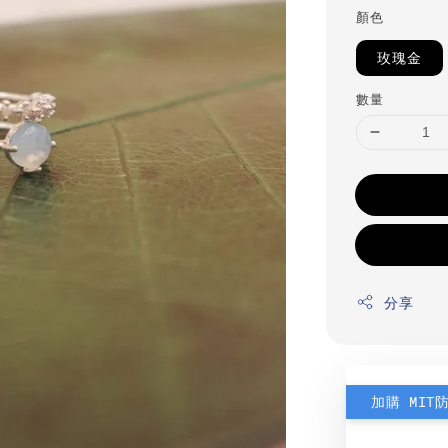
顏色
玫瑰金
數量
分享
加購 MIT