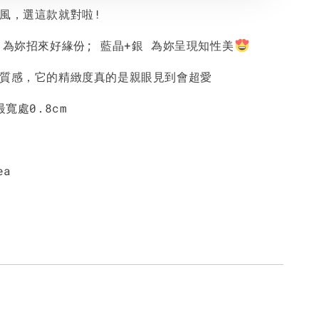
熟風，選這款就對啦!
 為妳招來好緣份; 藍晶+銀 為妳呈現知性美
好質感，它的精緻度真的是親眼見到會超愛
最寬處0.8cm
ea