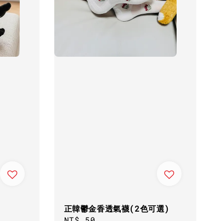
正韓鬱金香透氣襪(2色可選)
Regular
NT$ 50