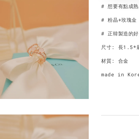
# 想要有點成
# 粉晶+玫瑰金
# 正韓製造的
尺寸: 長1.5*
材質: 合金
made in Kor