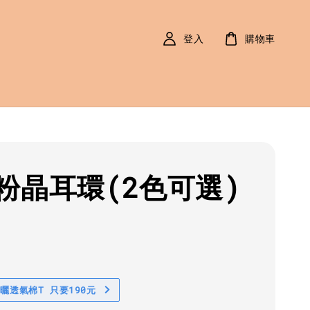
登入
購物車
粉晶耳環(2色可選)
r
0
防曬透氣棉T 只要190元