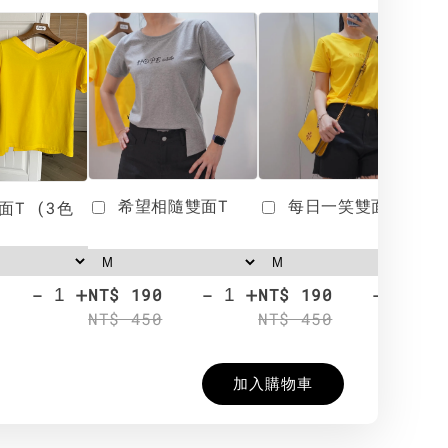
希望相隨雙面T
每日一笑雙面T
面T (3色
-
+
-
+
-
+
NT$ 190
NT$ 190
N
NT$ 450
NT$ 450
N
加入購物車