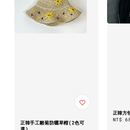
正韓方領
Regul
NT$ 6
正韓手工雛菊防曬草帽(2色可
price
選)