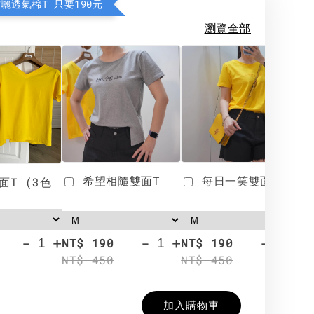
防曬透氣棉T 只要190元
瀏覽全部
希望相隨雙面T
每日一笑雙面T
面T (3色
-
+
-
+
-
+
NT$ 190
NT$ 190
N
NT$ 450
NT$ 450
N
加入購物車