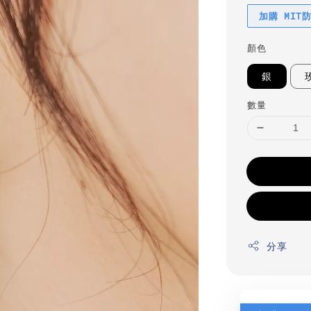
加購 MIT
顏色
銀
數量
分享