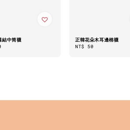
蝶結中筒襪
正韓花朵木耳邊棉襪
ar
0
Regular
NT$ 50
price