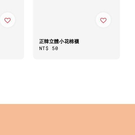
正韓立體小花棉襪
Regular
NT$ 50
price