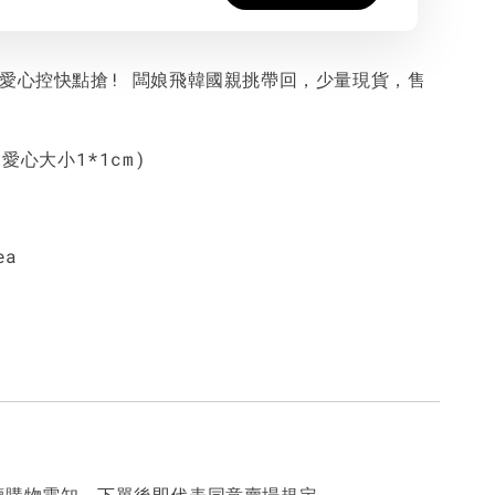
的愛心控快點搶! 闆娘飛韓國親挑帶回，少量現貨，售
(愛心大小1*1cm)
ea
讀購物需知，下單後即代表同意賣場規定。