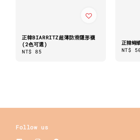
正韓BIARRITZ超薄防滑隱形襪
正韓蝴
(2色可選)
Regul
NT$ 5
Regular
NT$ 85
price
price
Follow us