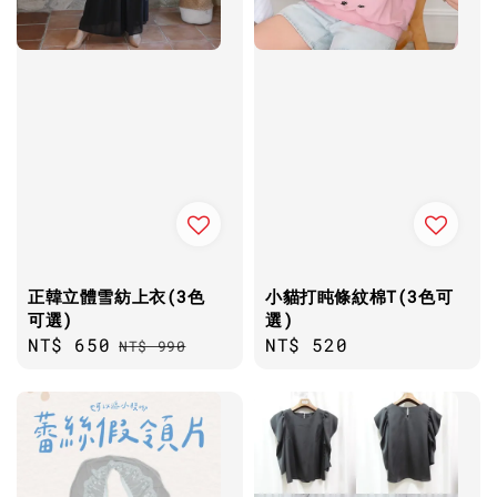
正韓立體雪紡上衣(3色
小貓打盹條紋棉T(3色可
可選)
選)
Sale
NT$ 650
Regular
Regular
NT$ 520
NT$ 990
price
price
price