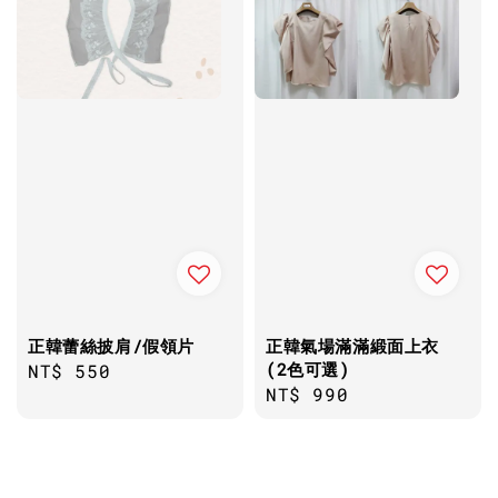
正韓蕾絲披肩/假領片
正韓氣場滿滿緞面上衣
(2色可選)
Regular
NT$ 550
Regular
NT$ 990
price
price