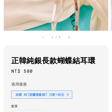
1
/
7
正韓純銀長款蝴蝶結耳環
Regular
NT$ 580
price
適用優惠
加購 MIT防曬透氣棉T 只要190元
數量