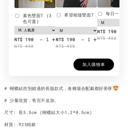
每日一笑雙
希望相隨雙面T
素色雙面T (3
色可選)
-
NT$ 190
NT$ 450
-
+
-
+
NT$ 190
NT$ 190
NT$ 450
NT$ 450
加入購物車
# 蝴蝶結控別錯過的長版款式，各種場合配戴都好美呀
# 少量現貨，售完不追加。
尺寸: 長5.5cm (蝴蝶結大小1.2*0.5cm)
材質: 925純銀