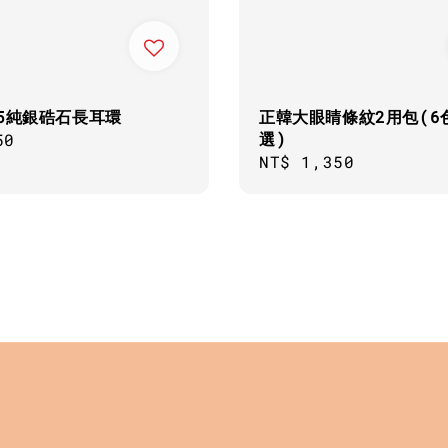
25純銀硞石長耳環
正韓大眼睛條紋2用包(6
選)
ar
50
Regular
NT$ 1,350
price