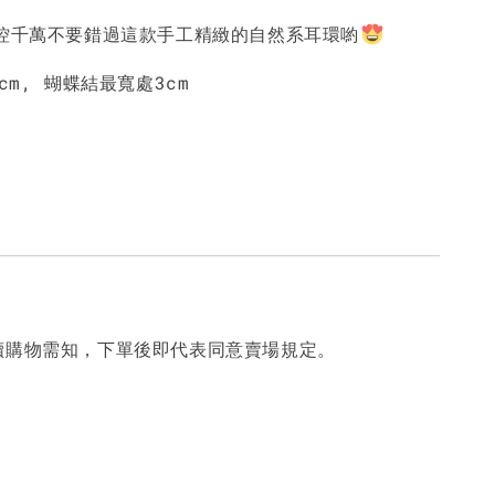
蝶控千萬不要錯過這款手工精緻的自然系耳環喲
cm, 蝴蝶結最寬處3cm
讀購物需知，下單後即代表同意賣場規定。