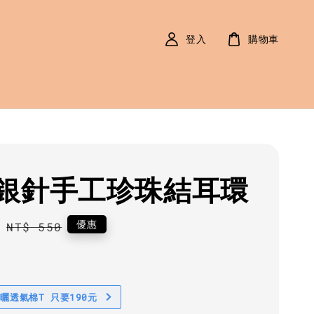
登入
購物車
銀針手工珍珠結耳環
0
Regular
優惠
NT$ 550
price
防曬透氣棉T 只要190元