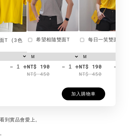
希望相隨雙面T
每日一笑雙面T
面T (3色
-
+
-
+
-
+
NT$ 190
NT$ 190
N
NT$ 450
NT$ 450
N
加入購物車
，看到實品會愛上。
喲。