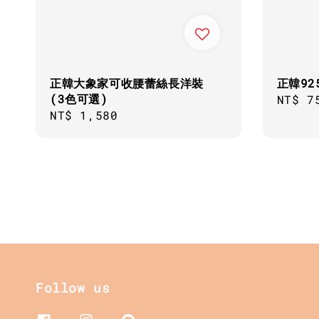
正韓大象家可收腰蕾絲長洋裝
正韓9
(3色可選)
Regul
NT$ 7
Regular
NT$ 1,580
price
price
Follow us