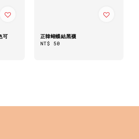
色可
正韓蝴蝶結黑襪
Regular
NT$ 50
price