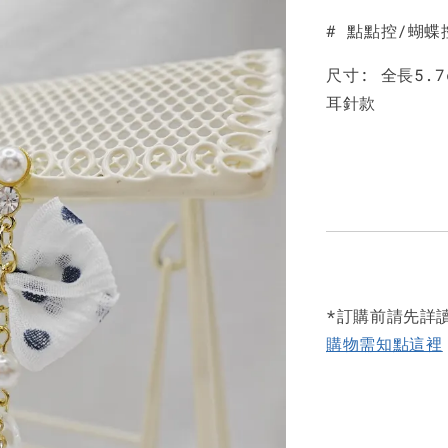
# 點點控/蝴
尺寸: 全長5.7
耳針款
*訂購前請先詳
購物需知點這裡