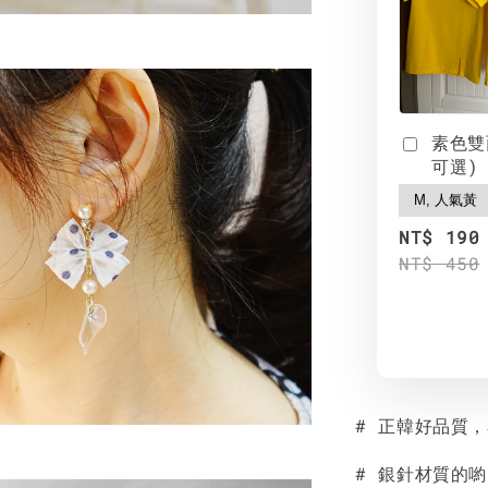
素色雙
可選)
NT$ 190
NT$ 450
# 正韓好品質
# 銀針材質的