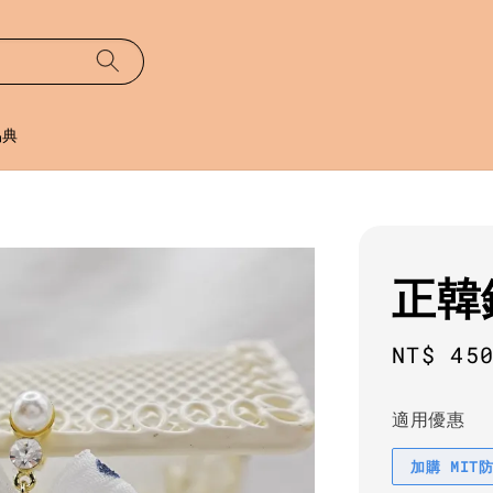
易典
正韓
Sale
NT$ 45
price
適用優惠
加購 MIT