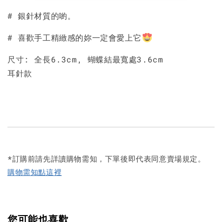
# 銀針材質的喲。
# 喜歡手工精緻感的妳一定會愛上它
尺寸: 全長6.3cm, 蝴蝶結最寬處3.6cm
耳針款
*訂購前請先詳讀購物需知，下單後即代表同意賣場規定。
購物需知點這裡
您可能也喜歡