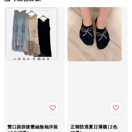
雙口袋拼接蕾絲無袖洋裝
正韓防滑夏日薄襪(2色