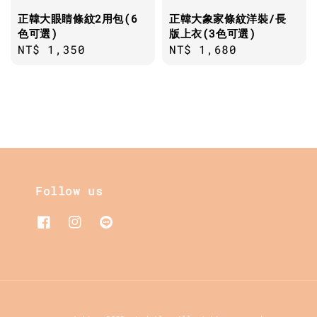
正韓大眼睛條紋2用包(6
正韓大象家條紋洋裝/長
色可選)
版上衣(3色可選)
Regular
NT$ 1,350
Regular
NT$ 1,680
price
price
Follow us