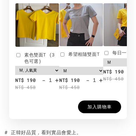
每日一笑雙
希望相隨雙面T
素色雙面T (3
色可選)
-
NT$ 190
NT$ 450
-
+
-
+
NT$ 190
NT$ 190
NT$ 450
NT$ 450
加入購物車
# 正韓好品質，看到實品會愛上。