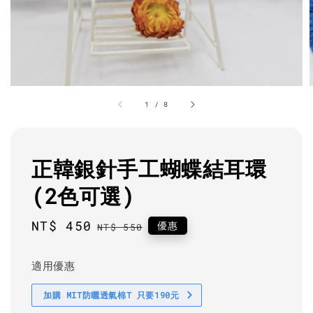
1
/
8
正韓銀針手工蝴蝶結耳環
(2色可選)
Sale
NT$ 450
Regular
優惠
NT$ 550
price
price
適用優惠
加購 MIT防曬透氣棉T 只要190元