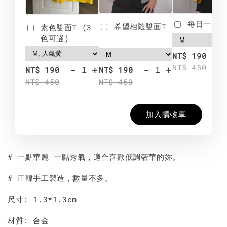
每日一笑雙
希望相隨雙面T
素色雙面T (3
色可選)
-
NT$ 190
NT$ 450
-
+
-
+
NT$ 190
NT$ 190
NT$ 450
NT$ 450
加入購物車
# 一點華麗 一點秀氣，適合喜歡低調奢華的妳。
# 正韓手工製造，數量不多。
尺寸: 1.3*1.3cm
材質: 合金