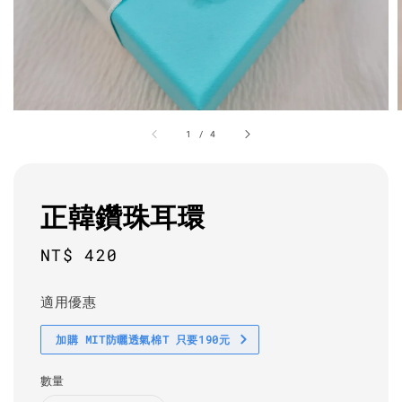
1
/
4
正韓鑽珠耳環
Regular
NT$ 420
price
適用優惠
加購 MIT防曬透氣棉T 只要190元
數量