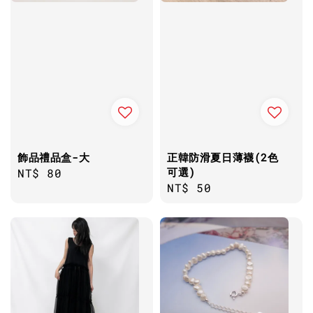
飾品禮品盒-大
正韓防滑夏日薄襪(2色
可選)
Regular
NT$ 80
Regular
NT$ 50
price
price