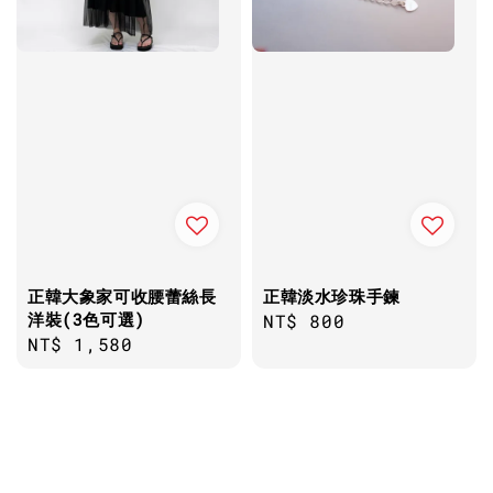
正韓大象家可收腰蕾絲長
正韓淡水珍珠手鍊
洋裝(3色可選)
Regular
NT$ 800
Regular
NT$ 1,580
price
price