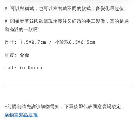
# 可以對稱戴，也可以左右戴不同的款式；多變化最超值。
# 闆娘看著韓國歐妮現場專注又細緻的手工製做，真的是感
動滿滿的一款啊!
尺寸: 1.5*0.7cm / 小珍珠0.5*0.5cm
材質: 合金
made in Korea
*訂購前請先詳讀購物需知，下單後即代表同意賣場規定。
購物需知點這裡