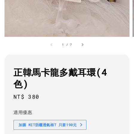
1
/
7
正韓馬卡龍多戴耳環(4
色)
Regular
NT$ 380
price
適用優惠
加購 MIT防曬透氣棉T 只要190元