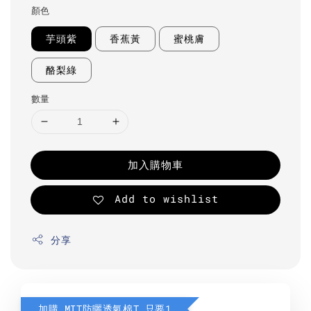
顏色
芋頭紫
香蕉黃
蜜桃膚
酪梨綠
數量
加入購物車
Add to wishlist
分享
加購 MIT防曬透氣棉T 只要190元