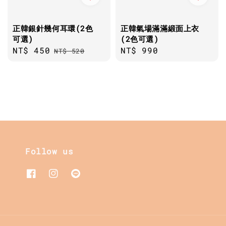
正韓銀針幾何耳環(2色
正韓氣場滿滿緞面上衣
可選)
(2色可選)
Sale
NT$ 450
Regular
Regular
NT$ 990
NT$ 520
price
price
price
Follow us