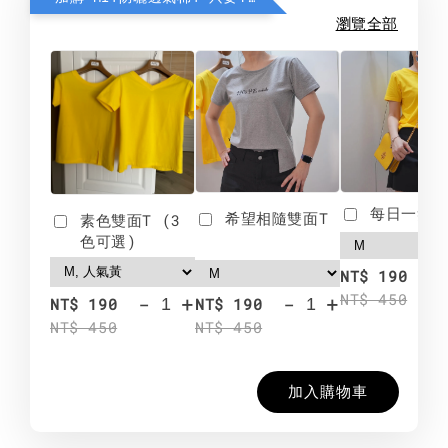
瀏覽全部
每日一笑雙
希望相隨雙面T
素色雙面T (3
色可選)
-
NT$ 190
NT$ 450
-
+
-
+
NT$ 190
NT$ 190
NT$ 450
NT$ 450
加入購物車