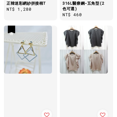
正韓迷彩網紗拼接棉T
316L醫療鋼-五角型(2
色可選)
Regular
NT$ 1,280
Regular
NT$ 460
price
price
優惠