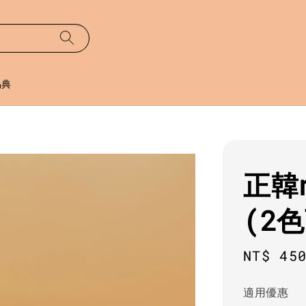
易典
正韓
(2
Regula
NT$ 45
price
適用優惠