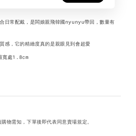
合日常配戴，是闆娘親飛韓國nyunyu帶回，數量有
。
好質感，它的精緻度真的是親眼見到會超愛
最寬處1.8cm
讀購物需知，下單後即代表同意賣場規定。