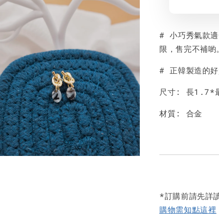
# 小巧秀氣款適
限，售完不補喲
# 正韓製造的
尺寸: 長1.7*
材質: 合金
*訂購前請先詳
購物需知點這裡