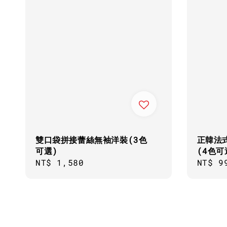
雙口袋拼接蕾絲無袖洋裝(3色
正韓法
可選)
(4色可
Regular
NT$ 1,580
Regul
NT$ 9
price
price