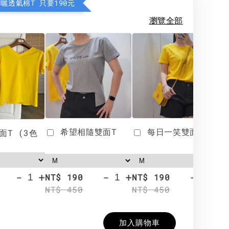
防曬透氣棉T 只要190元
瀏覽全部
希望相隨雙面T
每日一笑雙面T
面T (3色
-
+
-
+
-
+
NT$ 190
NT$ 190
N
NT$ 450
NT$ 450
N
加入購物車