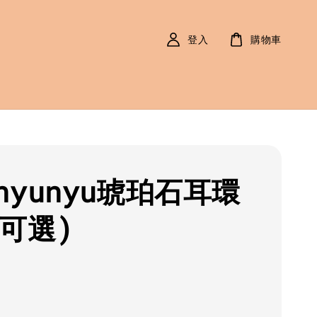
登入
購物車
nyunyu琥珀石耳環
色可選)
r
0