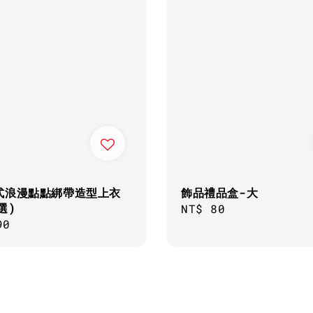
式浪漫點點綁帶造型上衣
飾品禮品盒-大
選)
Regular
NT$ 80
ar
90
price