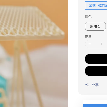
加購 MIT
顏色
黑珀石
數量
分享