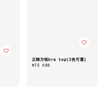
正韓方領bra top(2色可選)
Regular
NT$ 680
price