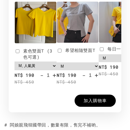
每日一笑雙
希望相隨雙面T
素色雙面T (3
色可選)
-
NT$ 190
NT$ 450
-
+
-
+
NT$ 190
NT$ 190
NT$ 450
NT$ 450
加入購物車
# 闆娘親飛韓國帶回，數量有限，售完不補喲。