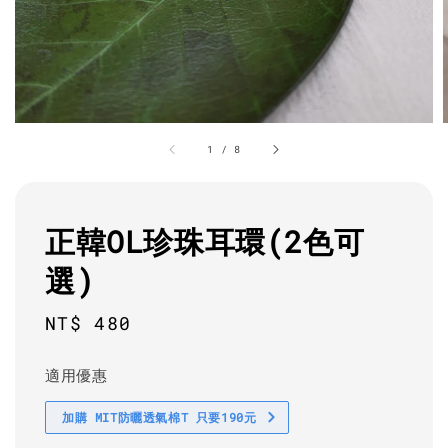
1
/
8
正韓OL珍珠耳環(2色可
選)
Regular
NT$ 480
price
適用優惠
加購 MIT防曬透氣棉T 只要190元