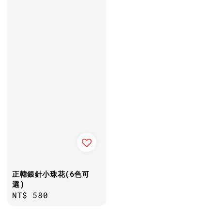
正韓銀針小珠花(6色可
選)
Regular
NT$ 580
price