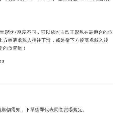
耳骨形狀/厚度不同，可以依照自己耳形戴在最適合的位
上方較薄處戴入後往下滑，或是從下方較薄處戴入後
定的位置喲！
ea
讀購物需知，下單後即代表同意賣場規定。