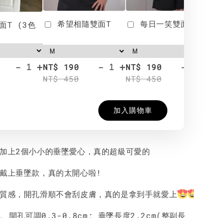
希望相隨雙面T
每日一笑雙面T
面T (3色
-
+
-
+
-
+
NT$ 190
NT$ 190
N
NT$ 450
NT$ 450
N
加入購物車
再加上2個小小的垂墜愛心，真的超級可愛的
以戴上垂墜款，真的太開心啦!
好質感，開孔滑順不會刮皮膚，真的是拿到手就愛上
, 開孔可調0.3-0.8cm; 垂墜長度2.2cm(整副長