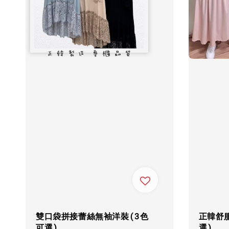
雙口袋拼接蕾絲無袖洋裝(3色
正韓舒
可選)
選)