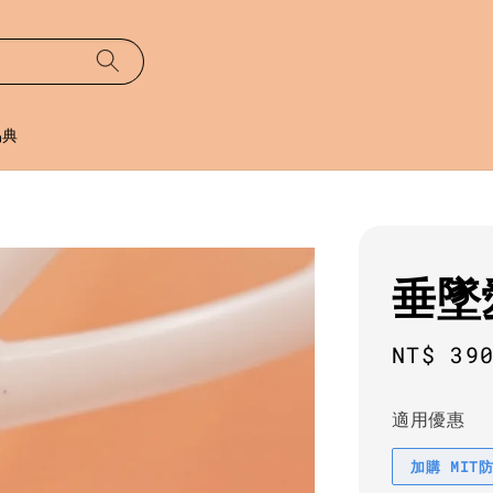
易典
垂墜
Sale
NT$ 39
price
適用優惠
加購 MIT