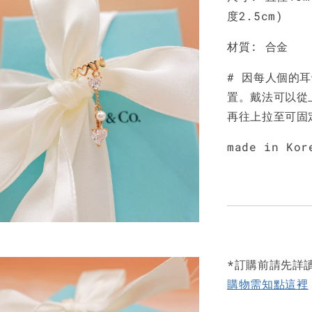
度2.5cm)
材質: 合金
# 因每人個的
置。戴法可以從
再往上拉至可固
made in Kor
*訂購前請先詳
購物需知點這裡