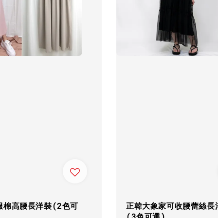
服棉高腰長洋裝(2色可
正韓大象家可收腰蕾絲長
(3色可選)