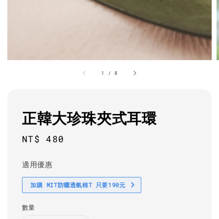
1
/
8
正韓大珍珠夾式耳環
Regular
NT$ 480
price
適用優惠
加購 MIT防曬透氣棉T 只要190元
數量