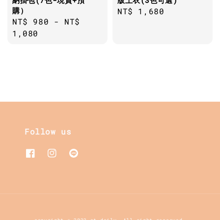
購）
Regular
NT$ 1,680
Regular
NT$ 980
-
NT$
price
price
1,080
Follow us