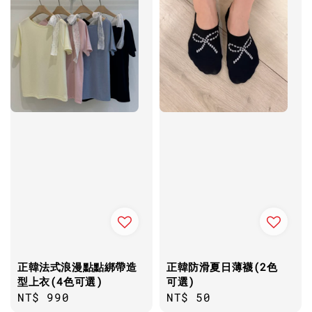
正韓法式浪漫點點綁帶造
正韓防滑夏日薄襪(2色
型上衣(4色可選)
可選)
Regular
NT$ 990
Regular
NT$ 50