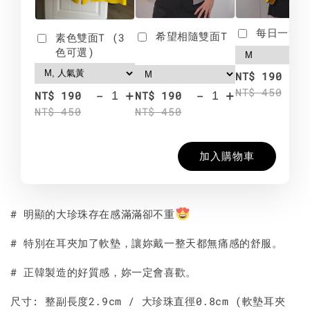
每日一笑雙
希望相隨雙面T
素色雙面T (3
色可選)
-
NT$ 190
NT$ 450
-
+
-
+
NT$ 190
NT$ 190
NT$ 450
NT$ 450
加入購物車
# 明顯的大珍珠存在感滿滿卻不重
# 特別在耳夾加了軟墊，讓妳戴一整天都無痛感的舒服。
# 正韓製造的好質感，妳一定會喜歡。
尺寸: 整副長度2.9cm / 大珍珠直徑0.8cm (軟墊耳夾