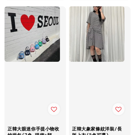
price
price
正韓大眼迷你手提小物收
正韓大象家條紋洋裝/長
納掛包(7色-現貨+預
版上衣(3色可選)