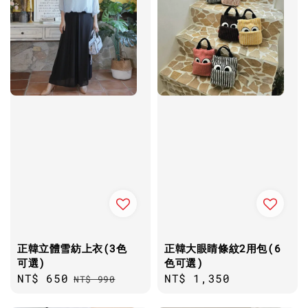
正韓立體雪紡上衣(3色
正韓大眼睛條紋2用包(6
可選)
色可選)
Sale
NT$ 650
Regular
Regular
NT$ 1,350
NT$ 990
price
price
price