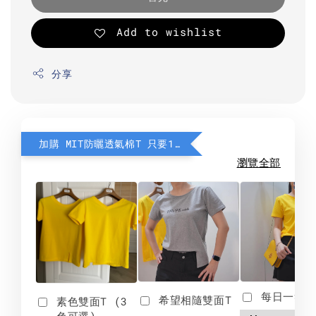
Add to wishlist
分享
加購 MIT防曬透氣棉T 只要190元
瀏覽全部
每日一笑雙
希望相隨雙面T
素色雙面T (3
色可選)