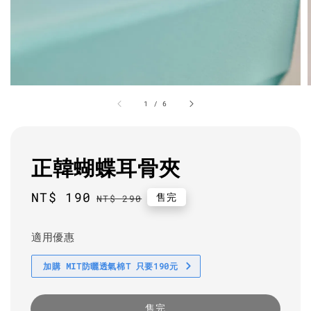
1
/
6
正韓蝴蝶耳骨夾
Sale
NT$ 190
Regular
售完
NT$ 290
price
price
適用優惠
加購 MIT防曬透氣棉T 只要190元
售完