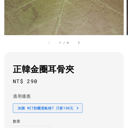
1
/
4
正韓金圈耳骨夾
Regular
NT$ 290
price
適用優惠
加購 MIT防曬透氣棉T 只要190元
數量