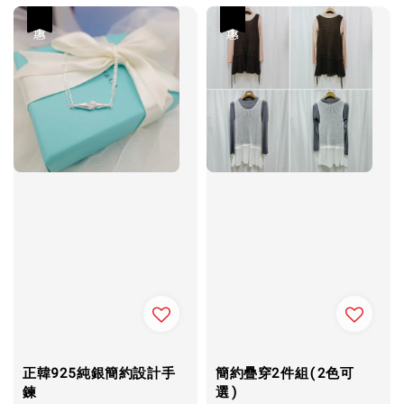
優惠
優惠
正韓925純銀簡約設計手
簡約疊穿2件組(2色可
鍊
選)