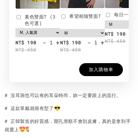
每日一笑雙
希望相隨雙面T
素色雙面T (3
色可選)
-
NT$ 190
NT$ 450
-
+
-
+
NT$ 190
NT$ 190
NT$ 450
NT$ 450
加入購物車
# 沒耳洞也可以有的耳朵時尚，妳一定要跟上的流行。
# 這款單戴就很有型了
# 正韓製造的好質感，開孔滑順不會刮皮膚，真的是拿到手
就愛上