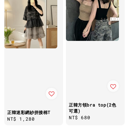
正韓方領bra top(2色
可選)
正韓迷彩網紗拼接棉T
Regular
NT$ 680
Regular
NT$ 1,280
price
price