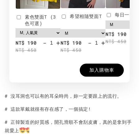
每日一笑雙
希望相隨雙面T
素色雙面T (3
色可選)
-
NT$ 190
NT$ 450
-
+
-
+
NT$ 190
NT$ 190
NT$ 450
NT$ 450
加入購物車
# 沒耳洞也可以有的耳朵時尚，妳一定要跟上的流行。
# 這款單戴就很有存在感了，一個搞定!
# 正韓製造的好質感，開孔滑順不會刮皮膚，真的是拿到手
就愛上