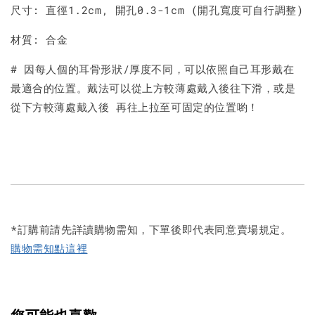
尺寸: 直徑1.2cm, 開孔0.3-1cm (開孔寬度可自行調整)
材質: 合金
# 因每人個的耳骨形狀/厚度不同，可以依照自己耳形戴在
最適合的位置。戴法可以從上方較薄處戴入後往下滑，或是
從下方較薄處戴入後 再往上拉至可固定的位置喲！
*訂購前請先詳讀購物需知，下單後即代表同意賣場規定。
購物需知點這裡