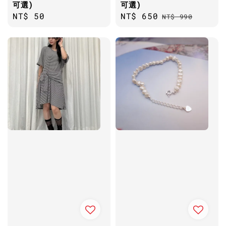
可選)
可選)
Regular
NT$ 50
Sale
NT$ 650
Regular
NT$ 990
price
price
price