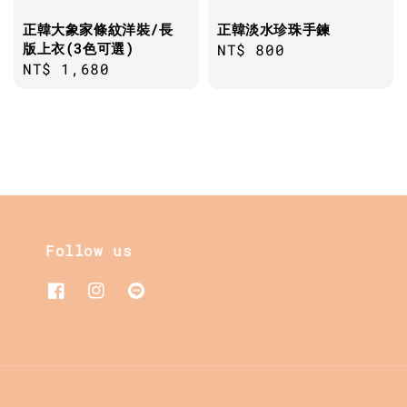
正韓大象家條紋洋裝/長
正韓淡水珍珠手鍊
版上衣(3色可選)
Regular
NT$ 800
Regular
NT$ 1,680
price
price
Follow us