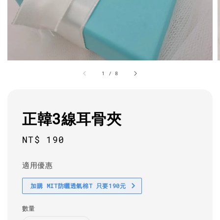
1
/
8
正韓3線耳骨夾
Regular
NT$ 190
price
適用優惠
加購 MIT防曬透氣棉T 只要190元
數量