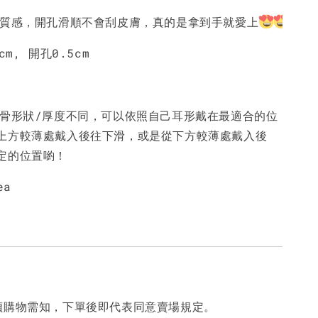
好質感，開孔滑順不會刮皮膚，真的是拿到手就愛上
cm, 開孔0.5cm
耳骨形狀/厚度不同，可以依照自己耳形戴在最適合的位
上方較薄處戴入後往下滑，或是從下方較薄處戴入後
定的位置喲！
ea
讀購物需知，下單後即代表同意賣場規定。