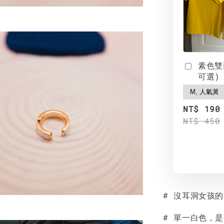
素色雙
可選)
NT$ 190
NT$ 450
# 沒耳洞女孩
# 單一白色，