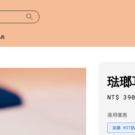
易典
琺瑯
Sale
NT$ 39
price
適用優惠
加購 MIT