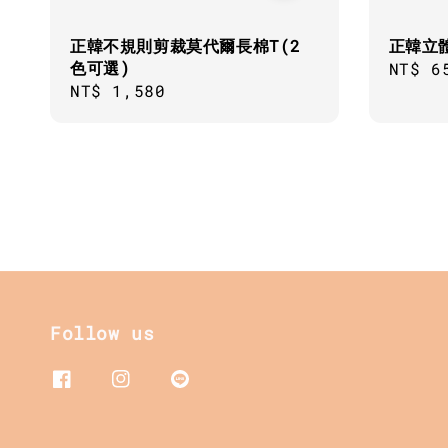
正韓不規則剪裁莫代爾長棉T(2
正韓立
色可選)
Sale
NT$ 6
Regular
NT$ 1,580
price
price
Follow us