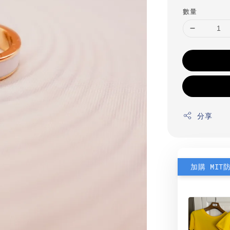
數量
分享
加購 MIT