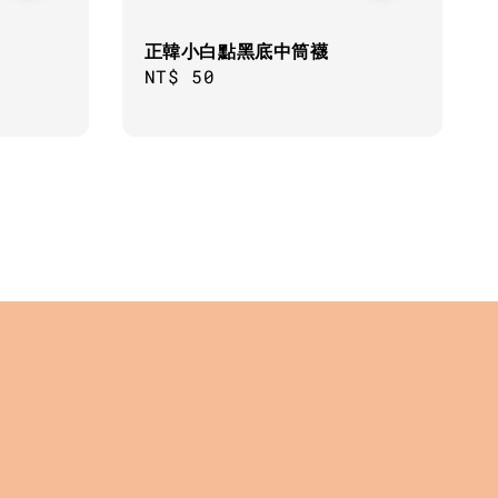
正韓小白點黑底中筒襪
Regular
NT$ 50
price