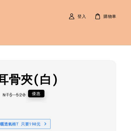
登入
購物車
耳骨夾(白)
0
Regular
優惠
NT$ 520
price
防曬透氣棉T 只要190元