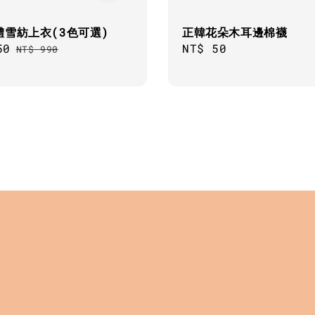
體雪紡上衣(3色可選)
正韓花朵木耳邊棉襪
50
Regular
Regular
NT$ 50
NT$ 990
price
price