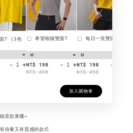
希望相隨雙面T
每日一笑雙面T
面T (3色
-
+
-
+
-
+
NT$ 190
NT$ 190
N
NT$ 450
NT$ 450
N
加入購物車
的福音款來嘍~
是有份量又有質感的款式