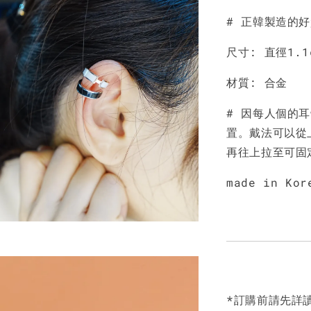
# 正韓製造的
尺寸: 直徑1.1
材質: 合金
# 因每人個的
置。戴法可以從
再往上拉至可固
made in Kor
*訂購前請先詳