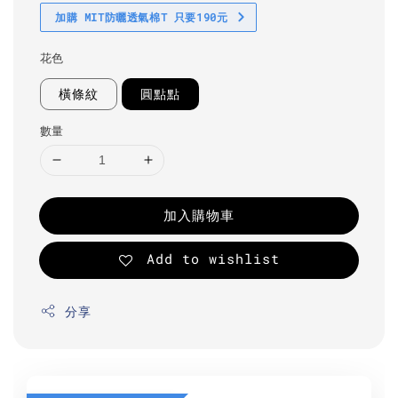
加購 MIT防曬透氣棉T 只要190元
花色
橫條紋
圓點點
數量
加入購物車
Add to wishlist
分享