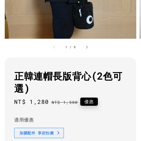
1
/
8
正韓連帽長版背心(2色可
選)
Sale
NT$ 1,280
Regular
優惠
NT$ 1,580
price
price
適用優惠
加購配件 享折扣價