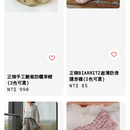
正韓BIARRITZ超薄防滑
正韓手工雛菊防曬草帽
隱形襪(2色可選)
(2色可選)
Regular
NT$ 85
Regular
NT$ 990
price
price