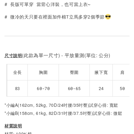
加入購物車
# 長版可單穿 當背心洋裝，也可當上衣~
# 微冷的天只要在裡面加件棉T立馬多穿2個季節
(此款為單一尺寸) - 平放量測(單位: 公分)
尺寸說明
全長
胸圍
臀圍
腋下寬
肩
83
60-70
60-65
24
50
*小編A(162cm, 52kg, 70D/24吋腰/35吋臀)試穿心得: 寬鬆
*小編B(158cm, 61kg, 82D/31吋腰/37.5吋臀)試穿心得: 微鬆
材質說明
材質: 100%棉