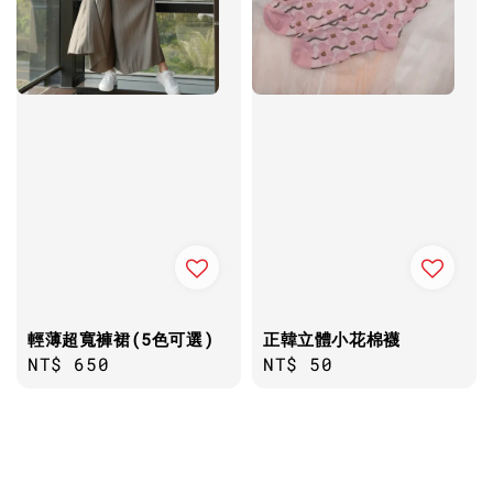
輕薄超寬褲裙(5色可選)
正韓立體小花棉襪
Regular
NT$ 650
Regular
NT$ 50
price
price