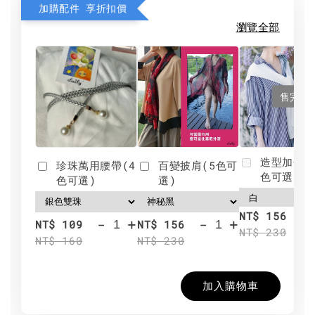
加購配件 享折扣價
瀏覽全部
售完
造型加分肩
珍珠萬用腰帶(4
百變披肩(5色可
色可選)
色可選)
選)
NT$ 156
-
+
-
+
NT$ 109
NT$ 156
NT$ 230
NT$ 160
NT$ 230
加入購物車