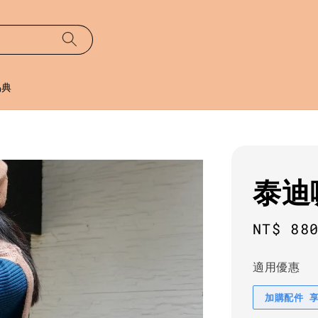
易典
泰迪
Regula
NT$ 88
price
適用優惠
加購配件 