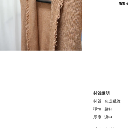
材質說明
材質: 合成纖維
彈性: 超好
厚度: 適中