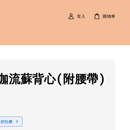
登入
購物車
咖流蘇背心(附腰帶)
r
0
享折扣價