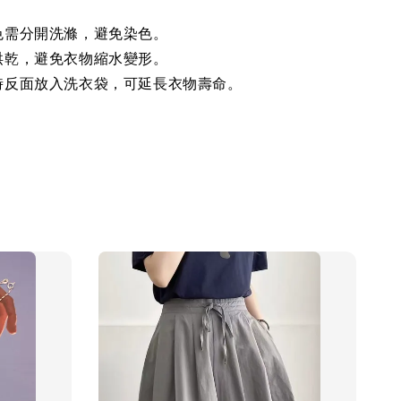
色需分開洗滌，避免染色。
烘乾，避免衣物縮水變形。
時反面放入洗衣袋，可延長衣物壽命。