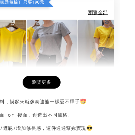
防曬透氣棉T 只要190元
瀏覽全部
希望相隨雙面T
每日一笑雙面T
面T (3色
瀏覽更多
面料，摸起來就像泰迪熊一樣愛不釋手
-
+
-
+
-
+
NT$ 190
NT$ 190
N
NT$ 450
NT$ 450
N
面 or 後面，創造出不同風格。
肚/遮屁/增加修長感，這件通通幫妳實現
加入購物車