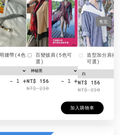
售完
用腰帶(4色
百變披肩(5色可
造型加分肩搭(4色
選)
可選)
-
+
-
+
NT$ 156
N
NT$ 156
NT$ 230
N
NT$ 230
加入購物車