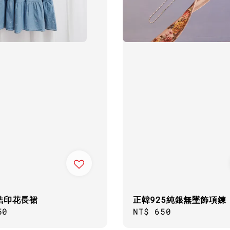
結印花長裙
正韓925純銀無墜飾項鍊
ar
50
Regular
NT$ 650
price