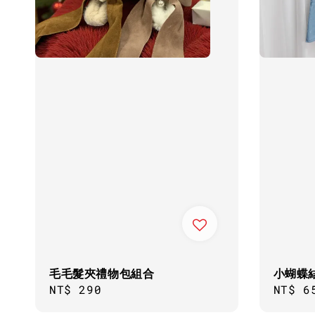
毛毛髮夾禮物包組合
小蝴蝶
Regular
NT$ 290
Regul
NT$ 6
price
price