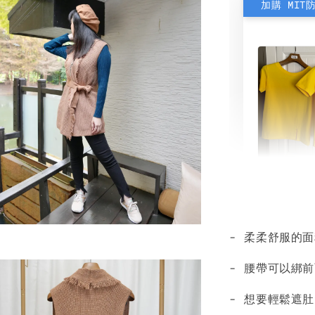
加購 MIT
素色雙
可選)
- 柔柔舒服的
NT$ 190
NT$ 450
- 腰帶可以綁前
- 想要輕鬆遮