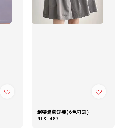
綁帶超寬短褲(6色可選)
Regular
NT$ 480
price