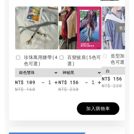
售完
造型加分肩
珍珠萬用腰帶(4
百變披肩(5色可
色可選)
色可選)
選)
NT$ 156
-
+
-
+
NT$ 109
NT$ 156
NT$ 230
NT$ 160
NT$ 230
加入購物車