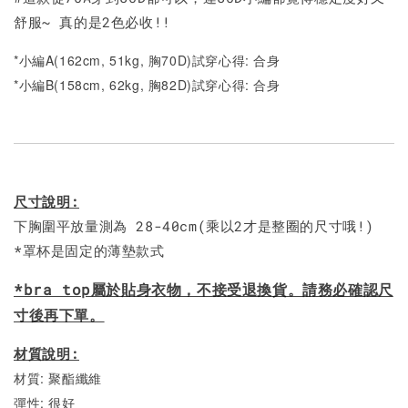
舒服~ 真的是2色必收!!
*小編A(162cm, 51kg, 胸70D)試穿心得: 合身
*小編B(158cm, 62kg, 胸82D)試穿心得: 合身
尺寸說明:
下胸圍平放量測為 28-40cm(乘以2才是整圈的尺寸哦!)
*罩杯是固定的薄墊款式
*bra top屬於貼身衣物，不接受退換貨。請務必確認尺
寸後再下單。
材質說明:
材質: 聚酯纖維
彈性: 很好