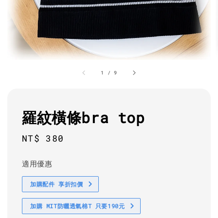
1
/
9
羅紋橫條bra top
Regular
NT$ 380
price
適用優惠
加購配件 享折扣價
加購 MIT防曬透氣棉T 只要190元