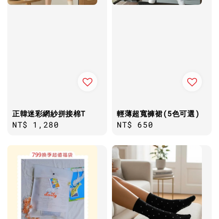
正韓迷彩網紗拼接棉T
輕薄超寬褲裙(5色可選)
Regular
NT$ 1,280
Regular
NT$ 650
price
price