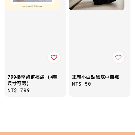
799換季超值福袋 (4種
正韓小白點黑底中筒襪
尺寸可選)
Regular
NT$ 50
Regular
NT$ 799
price
price