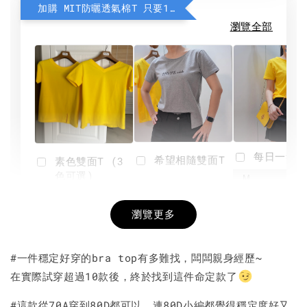
加購 MIT防曬透氣棉T 只要190元
瀏覽全部
每日一笑雙
希望相隨雙面T
素色雙面T (3
色可選)
-
NT$ 190
瀏覽更多
NT$ 450
-
+
-
+
NT$ 190
NT$ 190
NT$ 450
NT$ 450
#一件穩定好穿的bra top有多難找，闆闆親身經歷~
在實際試穿超過10款後，終於找到這件命定款了
加入購物車
#這款從70A穿到80D都可以，連80D小編都覺得穩定度好又