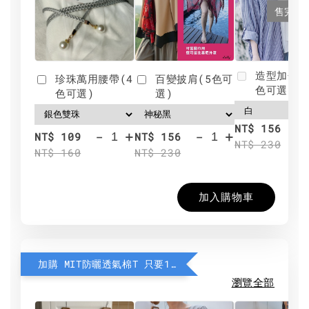
售完
造型加分肩
珍珠萬用腰帶(4
百變披肩(5色可
色可選)
色可選)
選)
NT$ 156
-
+
-
+
NT$ 109
NT$ 156
NT$ 230
NT$ 160
NT$ 230
加入購物車
加購 MIT防曬透氣棉T 只要190元
瀏覽全部