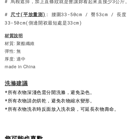
# 馬鞍遮掉，加上直條紋就是會讓妳看起來直接少3公斤。
#
尺寸(平放量測)
: 腰圍33-50cm / 臀53cm / 長度
33-50cm(側邊開衩最短處是33cm)
材質說明
材質: 聚酯纖維
彈性: 無
厚度: 適中
made in China
洗滌建議
*所有衣物深淺色需分開洗滌，避免染色。
*所有衣物請勿烘乾，避免衣物縮水變形。
*所有衣物洗衣時反面放入洗衣袋，可延長衣物壽命。
您可能也喜歡