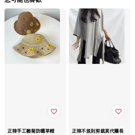
正韓手工雛菊防曬草帽
正韓不規則剪裁莫代爾長