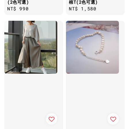
(2色可選)
棉T(2色可選)
Regular
NT$ 990
Regular
NT$ 1,580
price
price