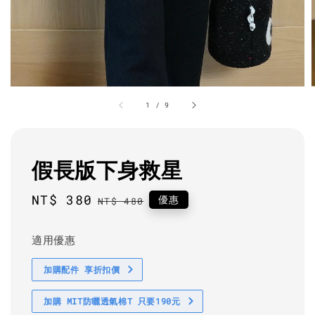
1
/
9
假長版下身救星
Sale
NT$ 380
Regular
優惠
NT$ 480
price
price
適用優惠
加購配件 享折扣價
加購 MIT防曬透氣棉T 只要190元