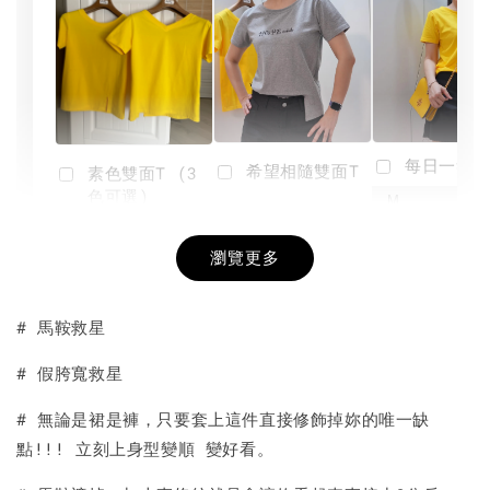
每日一笑雙
希望相隨雙面T
素色雙面T (3
色可選)
-
NT$ 190
瀏覽更多
NT$ 450
-
+
-
+
NT$ 190
NT$ 190
NT$ 450
NT$ 450
# 馬鞍救星
加入購物車
# 假胯寬救星
# 無論是裙是褲，只要套上這件直接修飾掉妳的唯一缺
點!!! 立刻上身型變順 變好看。