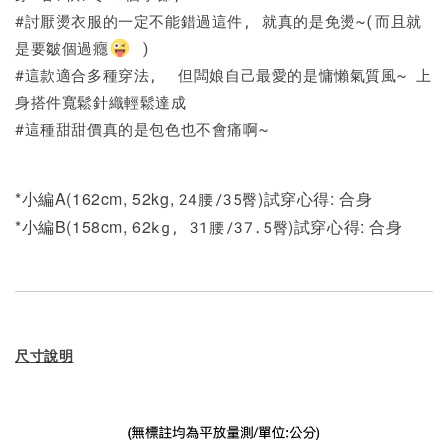
#討厭燙衣服的一定不能錯過這件, 就真的是免燙~(而且就
是要皺個過癮
)
#這款適合多種穿法, 但闆娘自己最愛的是慵懶氣質風~ 上
身搭件寬鬆針織輕鬆達成
#這種甜甜價真的是包色也不會痛啊~
*小編A(162cm, 52kg,
)試穿心得: 合身
24
/35
腰
臀
*小編B(158cm, 62
)試穿心得: 合身
kg, 31
/37.5
腰
臀
尺寸說明