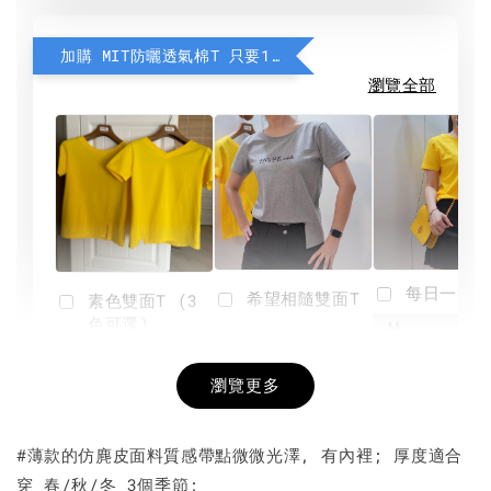
加購 MIT防曬透氣棉T 只要190元
瀏覽全部
每日一笑雙
希望相隨雙面T
素色雙面T (3
色可選)
-
NT$ 190
瀏覽更多
NT$ 450
-
+
-
+
NT$ 190
NT$ 190
NT$ 450
NT$ 450
#薄款的仿麂皮面料質感帶點微微光澤, 有內裡; 厚度適合
穿 春/秋/冬 3個季節;
加入購物車