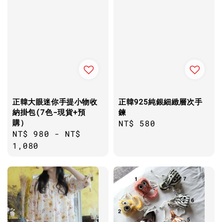
正韓大眼迷你手提小物收
正韓925純銀細緻層次手
納掛包(7色-現貨+預
鍊
購）
Regular
NT$ 580
Regular
NT$ 980
-
NT$
price
price
1,080