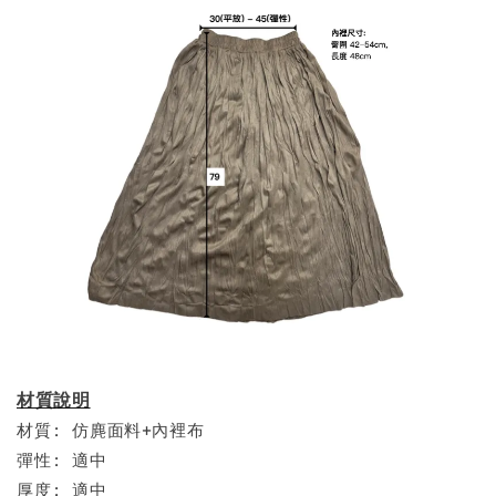
材質說明
材質: 仿麂面料+內裡布
彈性: 適中
厚度: 適中