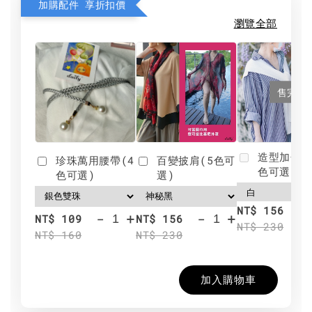
加購配件 享折扣價
瀏覽全部
售完
造型加分肩
珍珠萬用腰帶(4
百變披肩(5色可
色可選)
色可選)
選)
NT$ 156
-
+
-
+
NT$ 109
NT$ 156
NT$ 230
NT$ 160
NT$ 230
加入購物車