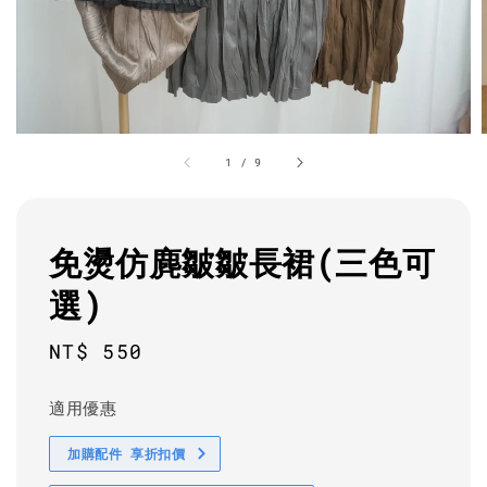
1
/
9
免燙仿麂皺皺長裙(三色可
選)
Regular
NT$ 550
price
適用優惠
加購配件 享折扣價