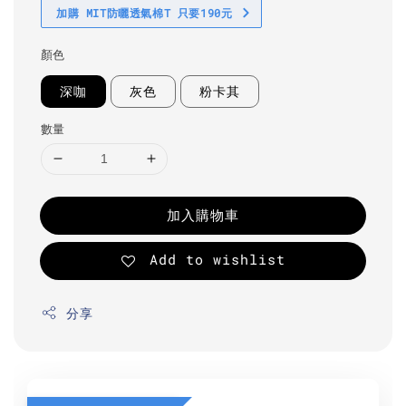
加購 MIT防曬透氣棉T 只要190元
顏色
深咖
灰色
粉卡其
數量
加入購物車
Add to wishlist
分享