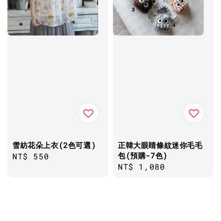
雪紡花朵上衣(2色可選)
正韓大眼睛條紋迷你毛毛
包(預購-7色)
Regular
NT$ 550
Regular
NT$ 1,080
price
price