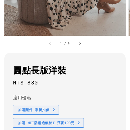
1
/
9
圓點長版洋裝
Regular
NT$ 880
price
適用優惠
加購配件 享折扣價
加購 MIT防曬透氣棉T 只要190元