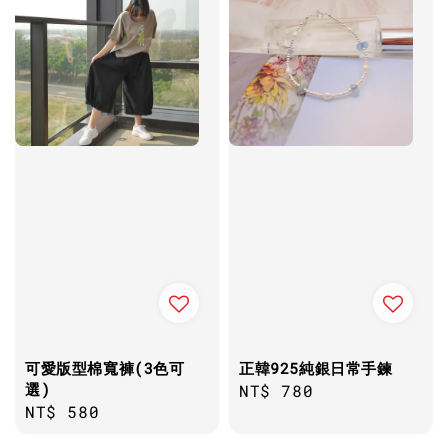
可愛版型棉寬褲(3色可
正韓925純銀日常手鍊
選)
Regular
NT$ 780
Regular
NT$ 580
price
price