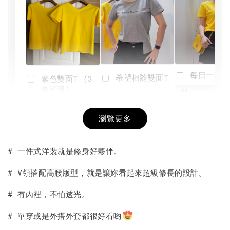
每日一笑雙
希望相隨雙面T
素色雙面T (3
色可選)
-
NT$ 190
瀏覽更多
NT$ 450
-
+
-
+
NT$ 190
NT$ 190
NT$ 450
NT$ 450
# 一件式洋裝就是修身好夥伴。
加入購物車
# V領搭配高腰版型，就是讓妳看起來超級修長的設計。
# 有內裡，不怕透光。
# 單穿或是外搭外套都很好看喲