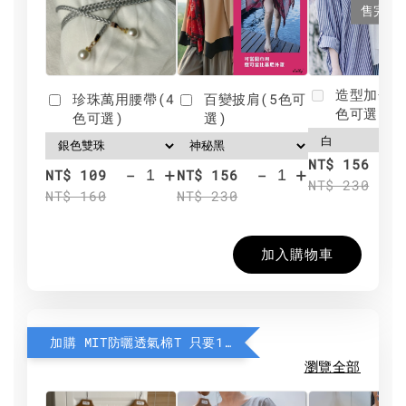
售完
造型加分肩
珍珠萬用腰帶(4
百變披肩(5色可
色可選)
色可選)
選)
NT$ 156
-
+
-
+
NT$ 109
NT$ 156
NT$ 230
NT$ 160
NT$ 230
加入購物車
加購 MIT防曬透氣棉T 只要190元
瀏覽全部