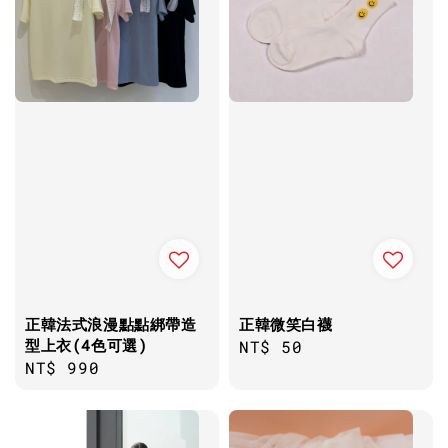
正韓法式浪漫點點綁帶造
正韓微笑白襪
型上衣(4色可選)
Regular
NT$ 50
Regular
NT$ 990
price
price