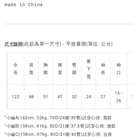
made in China
(此款為單一尺寸) - 平放量測(單位: 公分)
尺寸說明
腋
全
肩
胸
腰
臀
袖
袖
領
下
長
寬
圍
寬
圍
長
口
口
寬
16-
122
40
51
47
52
24
27
21
26
*小編A(162cm, 52kg, 70D/24腰/35臀)試穿心得: 寬鬆
*小編B(158cm, 61kg, 82D/31腰/37.5臀)試穿心得: 微鬆
*小編C(158cm, 67kg, 80D/31腰/40臀)試穿心得:
合身