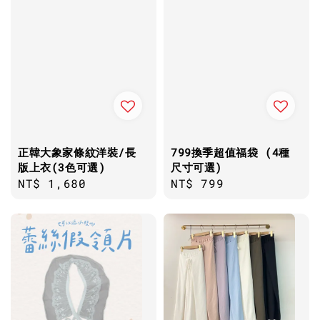
正韓大象家條紋洋裝/長
799換季超值福袋 (4種
版上衣(3色可選)
尺寸可選)
Regular
NT$ 1,680
Regular
NT$ 799
price
price