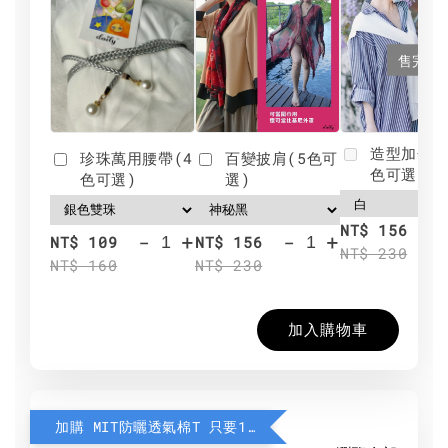
售完
造型加分肩
珍珠萬用腰帶(4
百變披肩(5色可
色可選)
色可選)
選)
NT$ 156
-
+
-
+
NT$ 109
NT$ 156
NT$ 230
NT$ 160
NT$ 230
加入購物車
加購 MIT防曬透氣棉T 只要190元