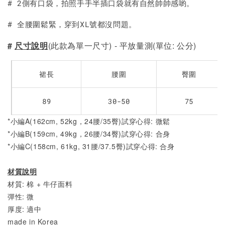
# 2側有口袋，拍照手手半插口袋就有自然帥帥感喲。
# 全腰圍鬆緊，穿到XL號都沒問題。
#
尺寸說明
(此款為單一尺寸) - 平放量測(單位: 公分)
裙長
腰圍
臀圍
89
30-50
75
*小編A(162cm, 52kg，24腰/35臀)試穿心得: 微鬆
*小編B(159cm, 49kg，26腰/34臀)試穿心得: 合身
*小編C(158cm, 61kg, 31腰/37.5臀)試穿心得: 合身
材質說明
材質: 棉 + 牛仔面料
彈性: 微
厚度: 適中
made in Korea