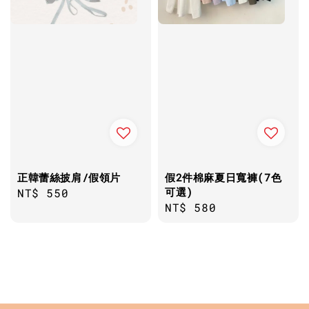
正韓蕾絲披肩/假領片
假2件棉麻夏日寬褲(7色
可選)
Regular
NT$ 550
Regular
NT$ 580
price
price