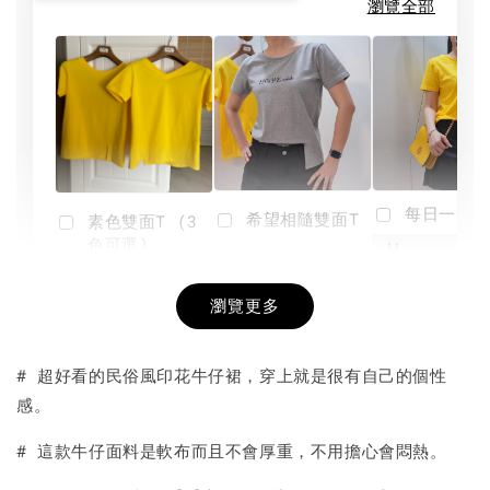
瀏覽全部
每日一笑雙
希望相隨雙面T
素色雙面T (3
色可選)
-
NT$ 190
瀏覽更多
NT$ 450
-
+
-
+
NT$ 190
NT$ 190
NT$ 450
NT$ 450
# 超好看的民俗風印花牛仔裙，穿上就是很有自己的個性
感。
加入購物車
# 這款牛仔面料是軟布而且不會厚重，不用擔心會悶熱。