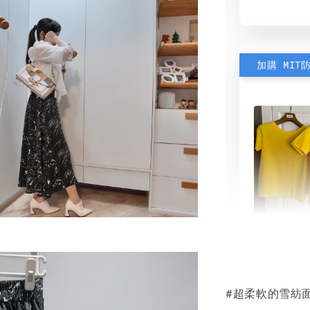
加購 MIT
素色雙
可選)
#超柔軟的雪紡
NT$ 190