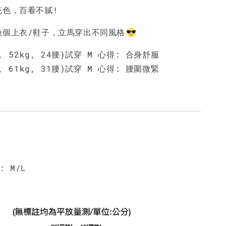
NT$ 450
NT$ 450
N
花色，百看不膩!
換個上衣/鞋子，立馬穿出不同風格
加入購物車
m, 52kg, 24腰)試穿 M 心得: 合身舒服
m, 61kg, 31腰)試穿 M 心得: 腰圍微緊
 M/L