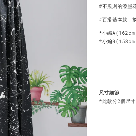
NT$ 450
#不規則的潑墨
#百搭基本款，
*小編A(162c
*小編B(158c
尺寸細節
*此款分2個尺寸: