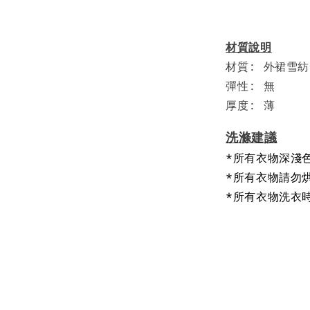
材質說明
材質: 外裙雪
彈性: 無
厚度: 薄
洗滌建議
*所有衣物深淺
*所有衣物請勿
*所有衣物洗衣