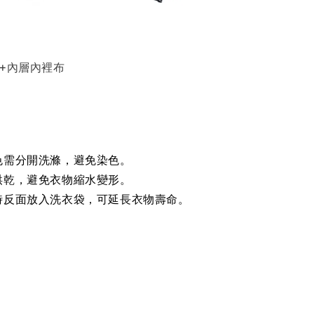
紡+內層內裡布
色需分開洗滌，避免染色。
烘乾，避免衣物縮水變形。
時反面放入洗衣袋，可延長衣物壽命。