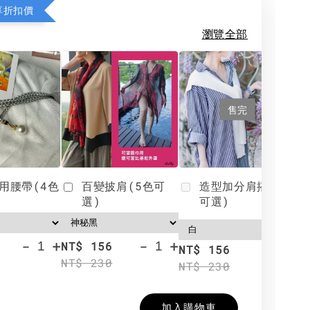
享折扣價
瀏覽全部
售完
用腰帶(4色
百變披肩(5色可
造型加分肩搭(4色
選)
可選)
-
+
-
+
NT$ 156
N
NT$ 156
NT$ 230
N
NT$ 230
加入購物車