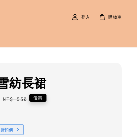
登入
購物車
雪紡長裙
0
Regular
優惠
NT$ 550
price
享折扣價