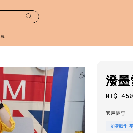
易典
潑墨
Sale
NT$ 45
price
適用優惠
加購配件 