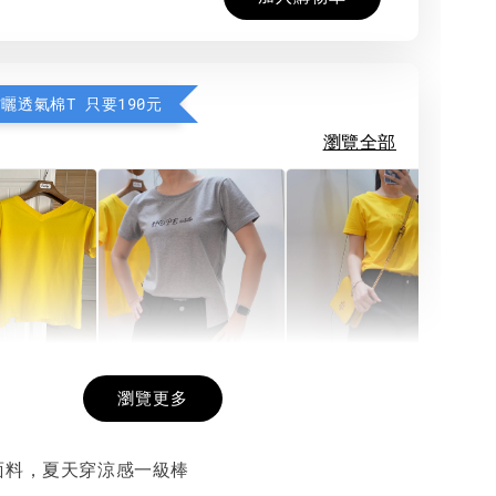
防曬透氣棉T 只要190元
瀏覽全部
希望相隨雙面T
每日一笑雙面T
面T (3色
瀏覽更多
面料，夏天穿涼感一級棒
-
+
-
+
-
+
NT$ 190
NT$ 190
N