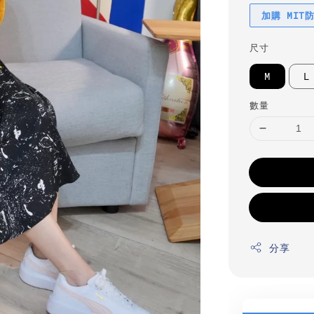
加購 MIT
尺寸
M
L
數量
分享