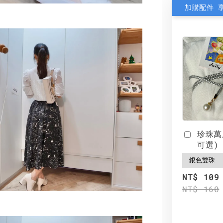
加購配件 
珍珠萬
可選)
NT$ 109
NT$ 160