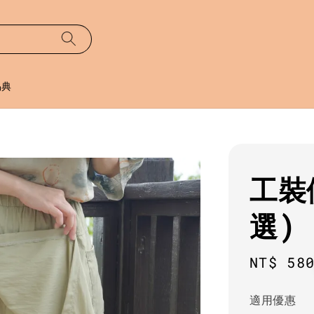
易典
工裝
選)
Regula
NT$ 58
price
適用優惠