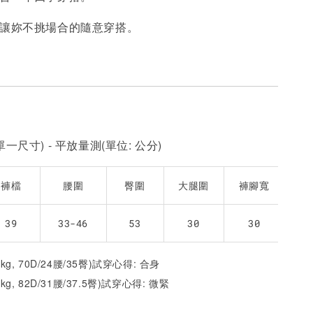
，讓妳不挑場合的隨意穿搭。
加入購物車
一尺寸) - 平放量測(單位: 公分)
褲檔
腰圍
臀圍
大腿圍
褲腳寬
39
33-46
53
30
30
5kg, 70D/24腰/35臀)試穿心得: 合身
1kg, 82D/31腰/37.5臀)試穿心得: 微緊