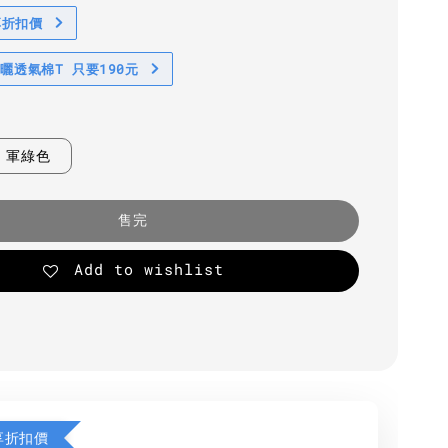
享折扣價
防曬透氣棉T 只要190元
軍綠色
售完
Add to wishlist
享折扣價