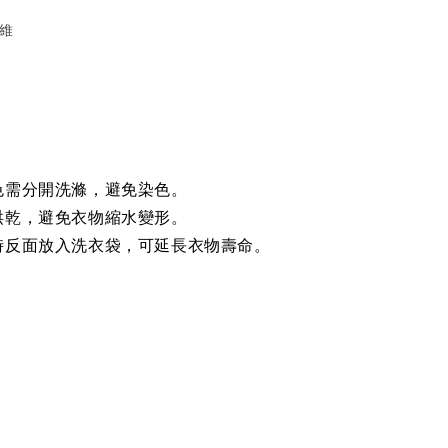
纖維
色需分開洗滌，避免染色。
烘乾，避免衣物縮水變形。
時反面放入洗衣袋，可延長衣物壽命。