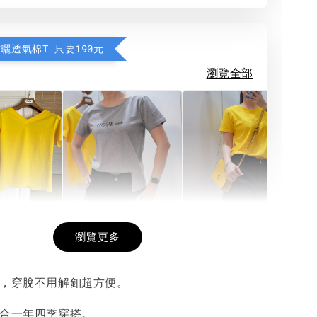
防曬透氣棉T 只要190元
瀏覽全部
希望相隨雙面T
每日一笑雙面T
面T (3色
瀏覽更多
帶，穿脫不用解釦超方便。
-
+
-
+
-
+
NT$ 190
NT$ 190
N
NT$ 450
NT$ 450
N
適合一年四季穿搭。