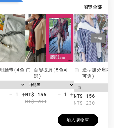
瀏覽全部
售完
用腰帶(4色
百變披肩(5色可
造型加分肩搭(4色
選)
可選)
-
+
-
+
NT$ 156
N
NT$ 156
NT$ 230
N
NT$ 230
加入購物車