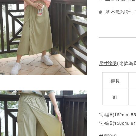
# 基本款設計
(此款為單
尺寸說明
褲長
81
*小編A(162cm, 5
*小編B(158cm, 6