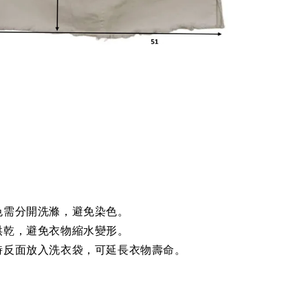
色需分開洗滌，避免染色。
烘乾，避免衣物縮水變形。
時反面放入洗衣袋，可延長衣物壽命。