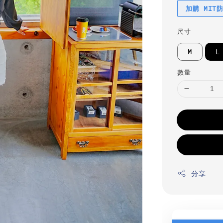
加購 MIT
尺寸
M
L
數量
分享