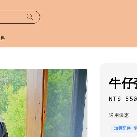
易典
牛仔
Regula
NT$ 55
price
適用優惠
加購配件 