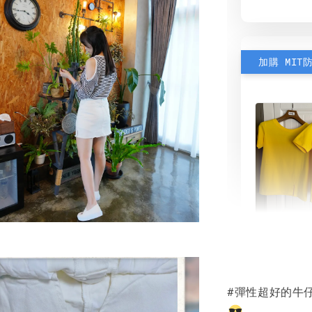
加購 MIT
素色雙
可選)
#彈性超好的牛
NT$ 190