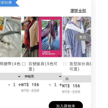
享折扣價
瀏覽全部
售完
用腰帶(4色
百變披肩(5色可
造型加分肩搭(4色
選)
可選)
-
+
-
+
NT$ 156
N
NT$ 156
NT$ 230
N
NT$ 230
加入購物車