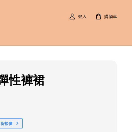
登入
購物車
彈性褲裙
r
0
享折扣價