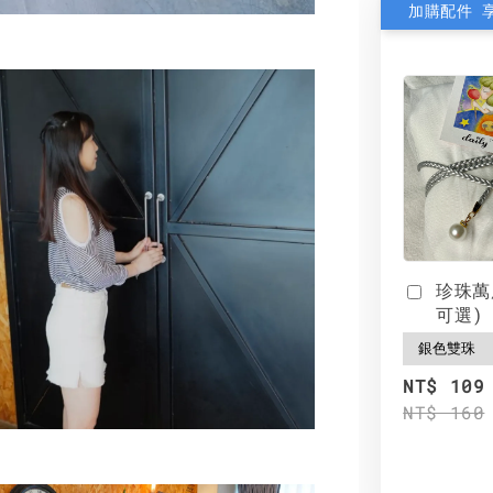
加購配件 
珍珠萬
可選)
NT$ 109
NT$ 160