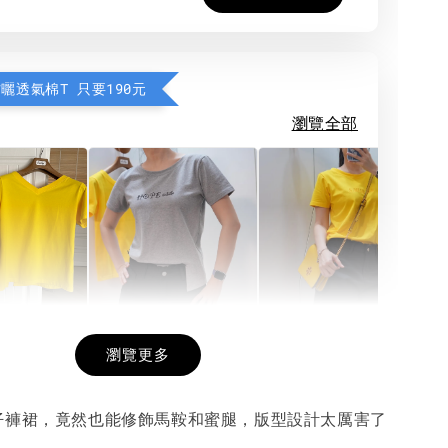
防曬透氣棉T 只要190元
瀏覽全部
希望相隨雙面T
每日一笑雙面T
面T (3色
瀏覽更多
仔褲裙，竟然也能修飾馬鞍和蜜腿，版型設計太厲害了
-
+
-
+
-
+
NT$ 190
NT$ 190
N