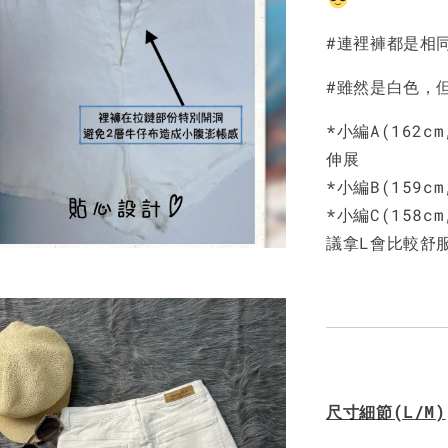
NT$ 450
#連裡褲都是相
#雖然是白色，
*小編A(162c
伸展
*小編B(159c
*小編C(158c
議拿L會比較舒
尺寸細節(L/M)