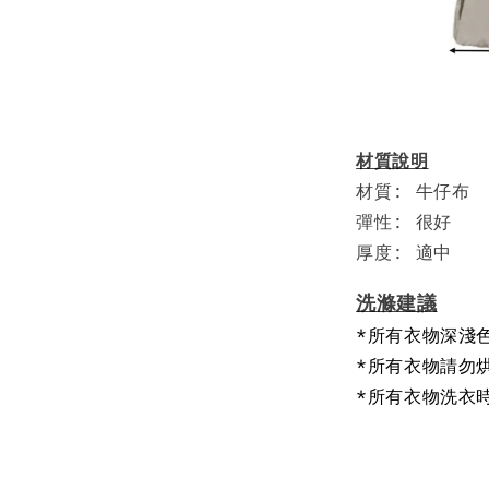
材質說明
材質: 牛仔布
彈性: 很好
厚度: 適中
洗滌建議
*所有衣物深淺
*所有衣物請勿
*所有衣物洗衣