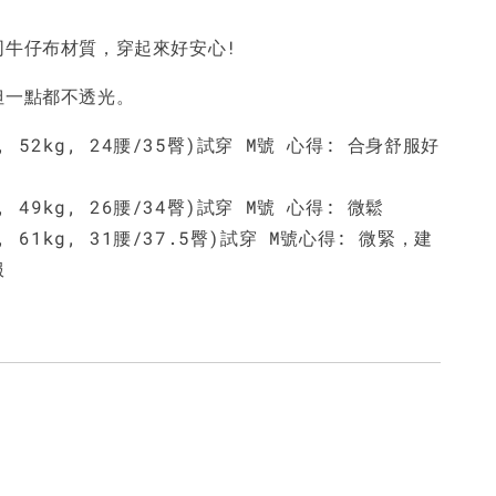
NT$ 450
NT$ 450
N
同牛仔布材質，穿起來好安心!
加入購物車
但一點都不透光。
m, 52kg, 24腰/35臀)試穿 M號 心得: 合身舒服好
m, 49kg, 26腰/34臀)試穿 M號 心得: 微鬆
m, 61kg, 31腰/37.5臀)試穿 M號心得: 微緊，建
服