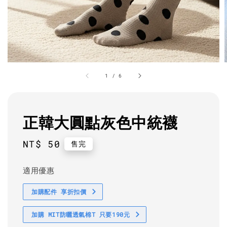
1
/
6
正韓大圓點灰色中統襪
Regular
NT$ 50
售完
price
適用優惠
加購配件 享折扣價
加購 MIT防曬透氣棉T 只要190元