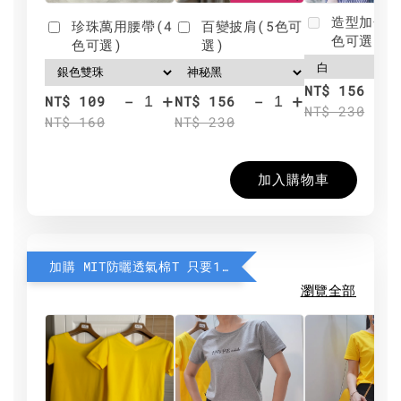
造型加分肩
珍珠萬用腰帶(4
百變披肩(5色可
色可選)
色可選)
選)
NT$ 156
-
+
-
+
NT$ 109
NT$ 156
NT$ 230
NT$ 160
NT$ 230
加入購物車
加購 MIT防曬透氣棉T 只要190元
瀏覽全部