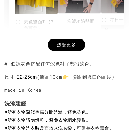
每日一笑雙
希望相隨雙面T
素色雙面T (3
色可選)
-
NT$ 190
瀏覽更多
NT$ 450
-
+
-
+
NT$ 190
NT$ 190
NT$ 450
NT$ 450
# 低調灰色搭配任何深色鞋子都很適合。
加入購物車
(筒高13cm
腳跟到襪口的高度)
尺寸: 22-25cm
made in Korea
洗滌建議
*所有衣物深淺色需分開洗滌，避免染色。
*所有衣物請勿烘乾，避免衣物縮水變形。
*所有衣物洗衣時反面放入洗衣袋，可延長衣物壽命。