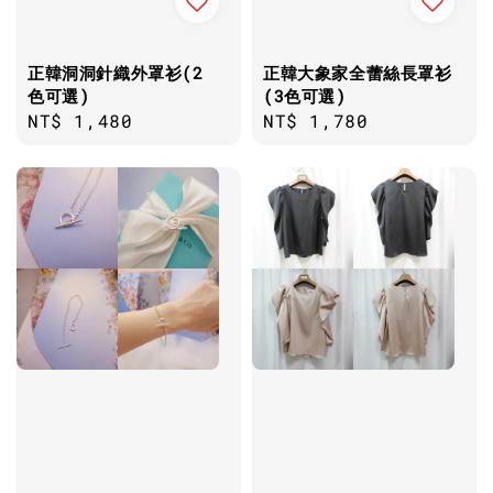
正韓洞洞針織外罩衫(2
正韓大象家全蕾絲長罩衫
色可選)
(3色可選)
Regular
NT$ 1,480
Regular
NT$ 1,780
price
price