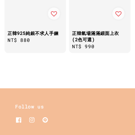
正韓925純銀不求人手鍊
正韓氣場滿滿緞面上衣
(2色可選)
Regular
NT$ 880
Regular
NT$ 990
price
price
Follow us