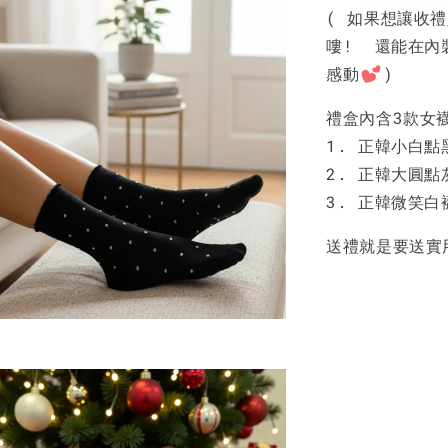
( 如果想讓收
嘍! 還能在內
感動
)
禮盒內含3款女
1. 正韓小白
2. 正韓大圓
3. 正韓微笑
送禮就是要送實