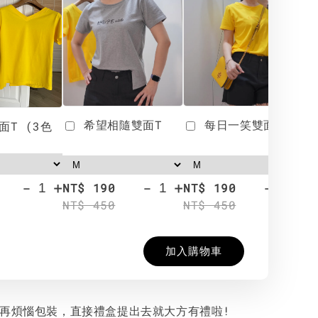
希望相隨雙面T
每日一笑雙面T
面T (3色
-
+
-
+
-
+
NT$ 190
NT$ 190
N
NT$ 450
NT$ 450
N
加入購物車
用再煩惱包裝，直接禮盒提出去就大方有禮啦!