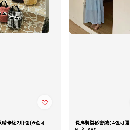
眼睛條紋2用包(6色可
長洋裝襯衫套裝(4色可選
Regular
NT$ 880