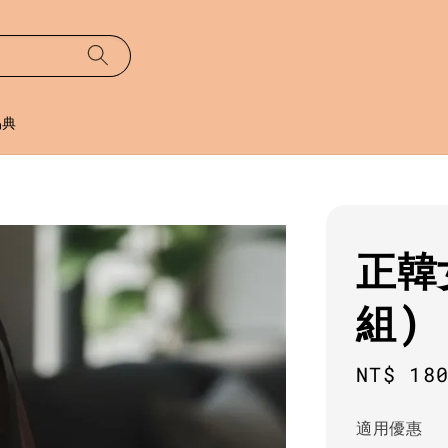
易典
正韓
組)
Regula
NT$ 18
price
適用優惠