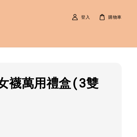
登入
購物車
女襪萬用禮盒(3雙
r
0