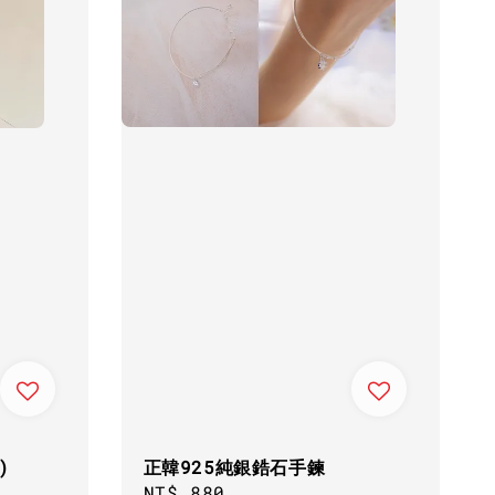
正韓925純銀鋯石手鍊
)
Regular
NT$ 880