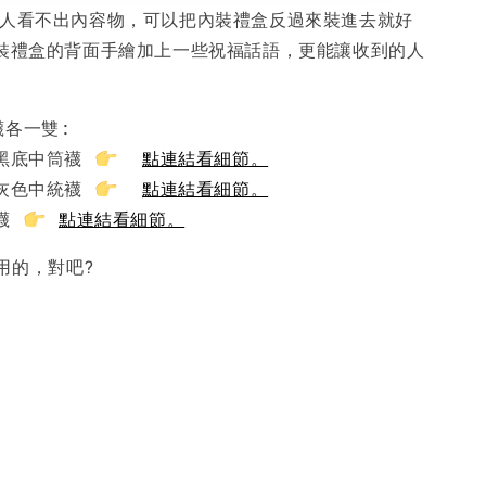
禮人看不出內容物，可以把內裝禮盒反過來裝進去就好
裝禮盒的背面手繪加上一些祝福話語，更能讓收到的人
襪各一雙:
點黑底中筒襪
點連結看細節。
點灰色中統襪
點連結看細節。
白襪
點連結看細節。
用的，對吧?