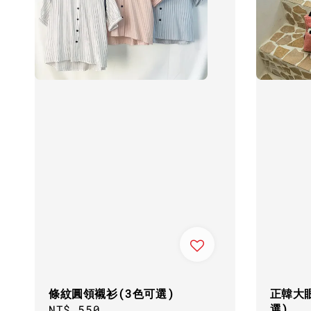
條紋圓領襯衫(3色可選)
正韓大
選)
Regular
NT$ 550