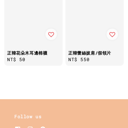
正韓花朵木耳邊棉襪
正韓蕾絲披肩/假領片
Regular
NT$ 50
Regular
NT$ 550
price
price
Follow us