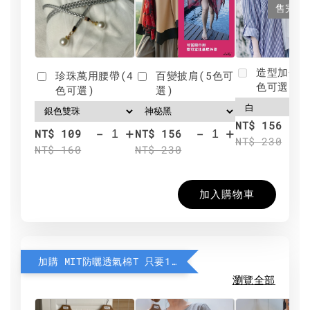
售完
造型加分肩
珍珠萬用腰帶(4
百變披肩(5色可
色可選)
色可選)
選)
NT$ 156
-
+
-
+
NT$ 109
NT$ 156
NT$ 230
NT$ 160
NT$ 230
加入購物車
加購 MIT防曬透氣棉T 只要190元
瀏覽全部