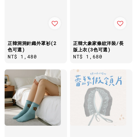
正韓洞洞針織外罩衫(2
正韓大象家條紋洋裝/長
色可選)
版上衣(3色可選)
Regular
NT$ 1,480
Regular
NT$ 1,680
price
price