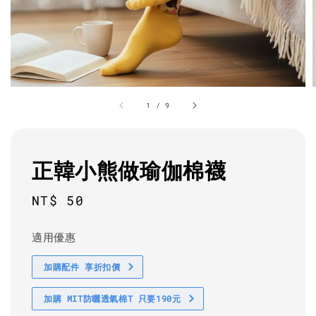
1
/
9
正韓小熊做瑜伽棉襪
Regular
NT$ 50
price
適用優惠
加購配件 享折扣價
加購 MIT防曬透氣棉T 只要190元