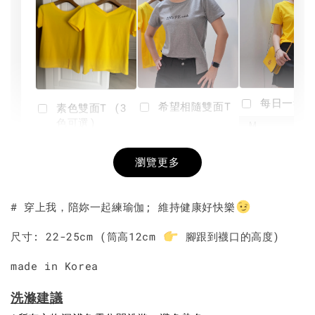
每日一笑雙
希望相隨雙面T
素色雙面T (3
色可選)
-
NT$ 190
瀏覽更多
NT$ 450
-
+
-
+
NT$ 190
NT$ 190
NT$ 450
NT$ 450
# 穿上我，陪妳一起練瑜伽; 維持健康好快樂
加入購物車
尺寸: 22-25cm (筒高12cm
腳跟到襪口的高度)
made in Korea
洗滌建議