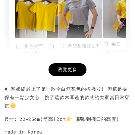
每日一笑雙
希望相隨雙面T
素色雙面T (3
色可選)
-
NT$ 190
瀏覽更多
NT$ 450
-
+
-
+
NT$ 190
NT$ 190
NT$ 450
NT$ 450
# 闆娘終於上了第一款全白無花色的棉襪啦! 但還是要
保有一點少女心，挑了這款木耳邊的款式給大家當日常穿
加入購物車
搭
(筒高12cm
腳跟到襪口的高度)
尺寸: 22-25cm
made in Korea