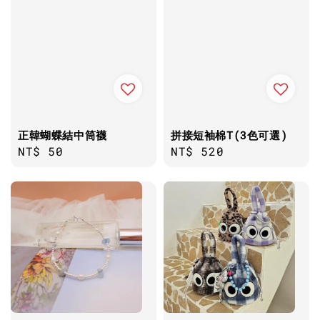
正韓蝴蝶結中筒襪
拼接短袖棉T(3色可選)
Regular
NT$ 50
Regular
NT$ 520
price
price