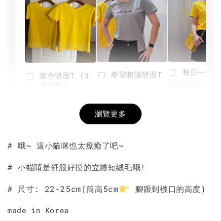
每日一笑雙
希望相隨雙面T
素色雙面T (3
色可選)
-
NT$ 190
瀏覽更多
NT$ 450
-
+
-
+
NT$ 190
NT$ 190
NT$ 450
NT$ 450
# 哦~ 這小貓咪也太療癒了吧~
加入購物車
# 小貓頭是舒服好摸的立體短絨毛哦!
# 尺寸: 22-25cm
(筒高5cm
腳跟到襪口的高度)
made in Korea