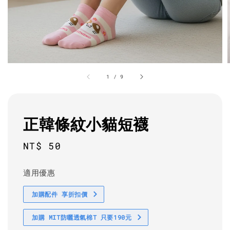
1
/
9
正韓條紋小貓短襪
Regular
NT$ 50
price
適用優惠
加購配件 享折扣價
加購 MIT防曬透氣棉T 只要190元