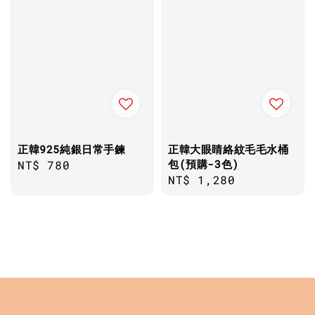
正韓925純銀日常手鍊
正韓大眼睛絡紋毛毛水桶
包(預購-3色)
Regular
NT$ 780
Regular
NT$ 1,280
price
price