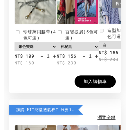
售完
造型加分肩
珍珠萬用腰帶(4
百變披肩(5色可
色可選)
色可選)
選)
NT$ 156
-
+
-
+
NT$ 109
NT$ 156
NT$ 230
NT$ 160
NT$ 230
加入購物車
加購 MIT防曬透氣棉T 只要190元
瀏覽全部