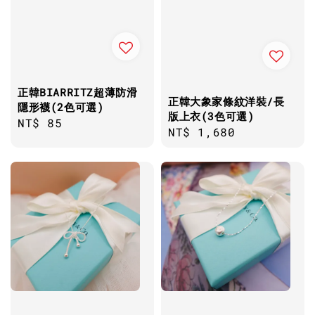
正韓BIARRITZ超薄防滑
正韓大象家條紋洋裝/長
隱形襪(2色可選)
版上衣(3色可選)
Regular
NT$ 85
Regular
NT$ 1,680
price
price