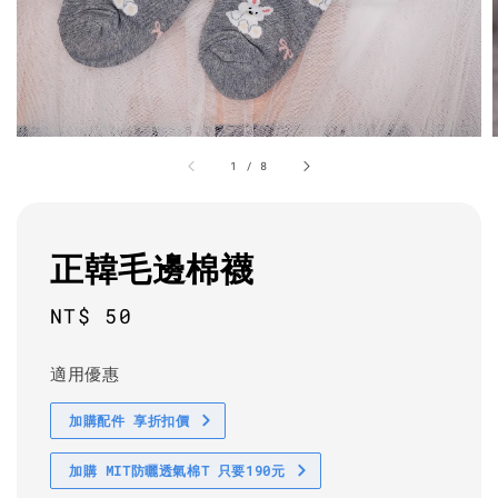
1
/
8
正韓毛邊棉襪
Regular
NT$ 50
price
適用優惠
加購配件 享折扣價
加購 MIT防曬透氣棉T 只要190元