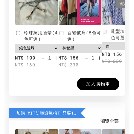
售完
造型加分肩
珍珠萬用腰帶(4
百變披肩(5色可
色可選)
色可選)
選)
NT$ 156
-
+
-
+
NT$ 109
NT$ 156
NT$ 230
NT$ 160
NT$ 230
加入購物車
加購 MIT防曬透氣棉T 只要190元
瀏覽全部