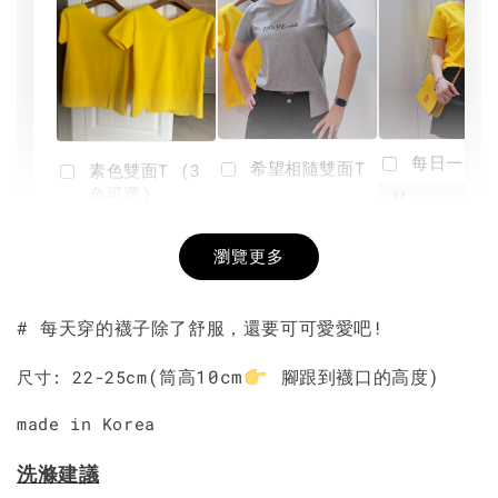
每日一笑雙
希望相隨雙面T
素色雙面T (3
色可選)
-
NT$ 190
瀏覽更多
NT$ 450
-
+
-
+
NT$ 190
NT$ 190
NT$ 450
NT$ 450
# 每天穿的襪子除了舒服，還要可可愛愛吧!
加入購物車
(筒高10cm
腳跟到襪口的高度)
尺寸: 22-25cm
made in Korea
洗滌建議