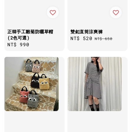
正韓手工雛菊防曬草帽
雙釦直筒涼爽褲
(2色可選)
Sale
NT$ 520
Regular
NT$ 650
Regular
NT$ 990
price
price
price