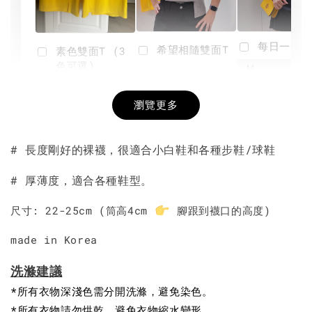
每日一笑雙
希望相隨雙面T
素色雙面T (3
色可選)
-
NT$ 190
瀏覽更多
NT$ 450
-
+
-
+
NT$ 190
NT$ 190
NT$ 450
NT$ 450
# 長度剛好的裸襪，很適合小白鞋和各種步鞋/球鞋
加入購物車
# 厚薄度，適合各種鞋型。
尺寸: 22-25cm (筒高4cm
腳跟到襪口的高度)
made in Korea
洗滌建議
*所有衣物深淺色需分開洗滌，避免染色。
*所有衣物請勿烘乾，避免衣物縮水變形。