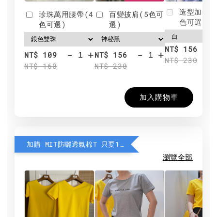
造型加分肩
珍珠萬用腰帶(4
百變披肩(5色可
色可選)
色可選)
選)
NT$ 156
-
+
-
+
NT$ 109
NT$ 156
NT$ 230
NT$ 160
NT$ 230
加入購物車
加購 MIT防曬透氣棉T 只要190元
瀏覽全部