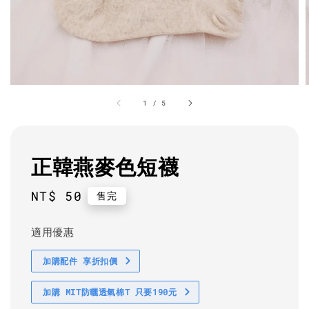
1
/
5
正韓燕麥色短襪
Regular
NT$ 50
售完
price
適用優惠
加購配件 享折扣價
加購 MIT防曬透氣棉T 只要190元