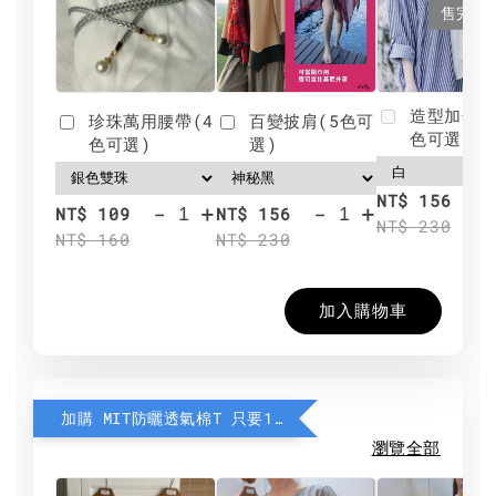
售完
造型加分肩
珍珠萬用腰帶(4
百變披肩(5色可
色可選)
色可選)
選)
NT$ 156
-
+
-
+
NT$ 109
NT$ 156
NT$ 230
NT$ 160
NT$ 230
加入購物車
加購 MIT防曬透氣棉T 只要190元
瀏覽全部