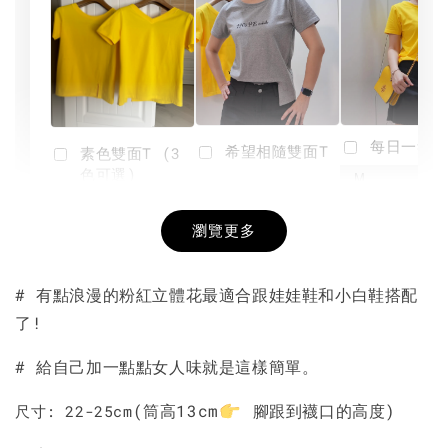
每日一笑雙
希望相隨雙面T
素色雙面T (3
色可選)
-
NT$ 190
瀏覽更多
NT$ 450
-
+
-
+
NT$ 190
NT$ 190
NT$ 450
NT$ 450
# 有點浪漫的粉紅立體花最適合跟娃娃鞋和小白鞋搭配
了!
加入購物車
# 給自己加一點點女人味就是這樣簡單。
(筒高13cm
腳跟到襪口的高度)
尺寸: 22-25cm