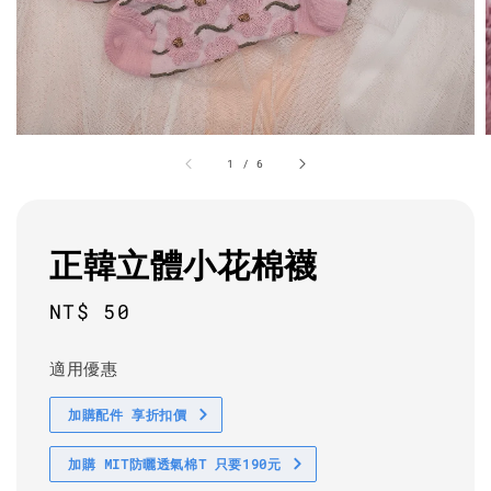
1
/
6
正韓立體小花棉襪
Regular
NT$ 50
price
適用優惠
加購配件 享折扣價
加購 MIT防曬透氣棉T 只要190元