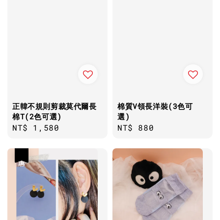
正韓不規則剪裁莫代爾長
棉質V領長洋裝(3色可
棉T(2色可選)
選)
Regular
NT$ 1,580
Regular
NT$ 880
price
price
優惠