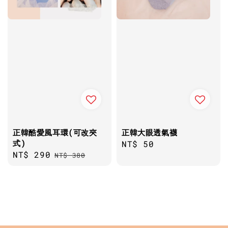
正韓酷愛風耳環(可改夾
正韓大眼透氣襪
式)
Regular
NT$ 50
Sale
NT$ 290
Regular
NT$ 380
price
price
price