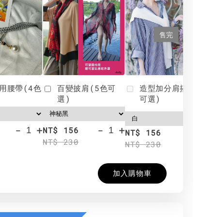
售完
用腰帶(4色
百變披肩(5色可
造型加分肩搭(4色
選)
可選)
-
+
-
+
NT$ 156
N
NT$ 156
NT$ 230
N
NT$ 230
加入購物車