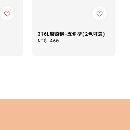
316L醫療鋼-五角型(2色可選)
Regular
NT$ 460
price