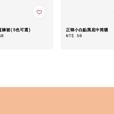
寬褲裙(5色可選)
正韓小白點黑底中筒襪
ar
50
Regular
NT$ 50
price