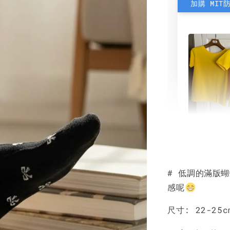
加購 MIT
素色雙
可選)
# 低調的滿版
NT$ 190
感呢
NT$ 450
尺寸: 22-25c