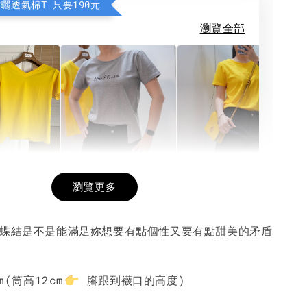
防曬透氣棉T 只要190元
瀏覽全部
希望相隨雙面T
每日一笑雙面T
面T (3色
瀏覽更多
蝴蝶結是不是能滿足妳想要有點個性又要有點甜美的矛盾
-
+
-
+
-
+
NT$ 190
NT$ 190
N
NT$ 450
NT$ 450
N
m
(筒高12cm
腳跟到襪口的高度)
加入購物車