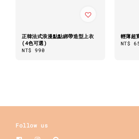
正韓法式浪漫點點綁帶造型上衣
輕薄超
(4色可選)
Regul
NT$ 6
Regular
NT$ 990
price
price
Follow us