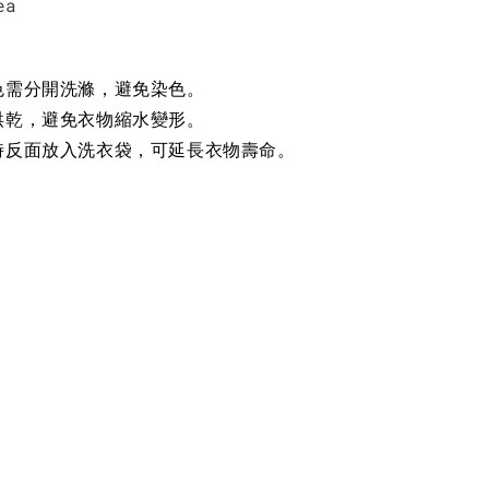
ea
色需分開洗滌，避免染色。
烘乾，避免衣物縮水變形。
時反面放入洗衣袋，可延長衣物壽命。