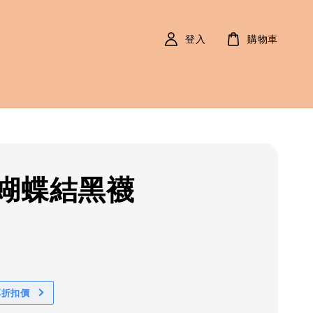
登入
購物車
蝴蝶結黑襪
r
享折扣價