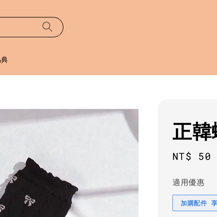
易典
正韓
Regula
NT$ 50
price
適用優惠
加購配件 