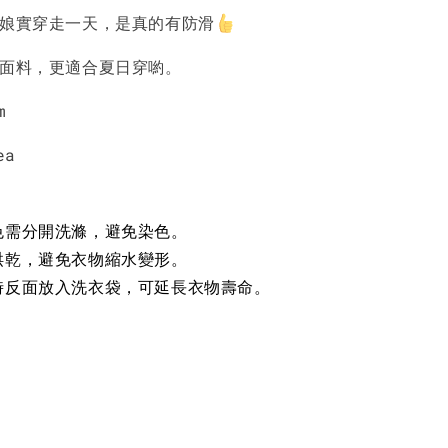
闆娘實穿走一天，是真的有防滑
-
+
-
+
-
+
NT$ 190
NT$ 190
N
NT$ 450
NT$ 450
N
的面料，更適合夏日穿喲。
m
加入購物車
ea
色需分開洗滌，避免染色。
烘乾，避免衣物縮水變形。
時反面放入洗衣袋，可延長衣物壽命。