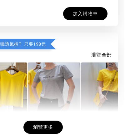
加入購物車
防曬透氣棉T 只要190元
瀏覽全部
希望相隨雙面T
每日一笑雙面T
面T (3色
瀏覽更多