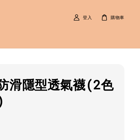
登入
購物車
防滑隱型透氣襪(2色
)
r