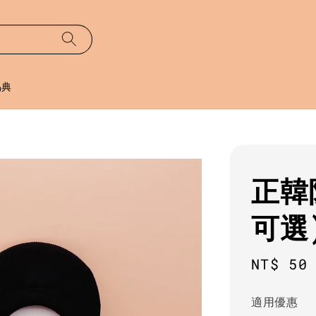
易典
正韓
可選
Regula
NT$ 50
price
適用優惠