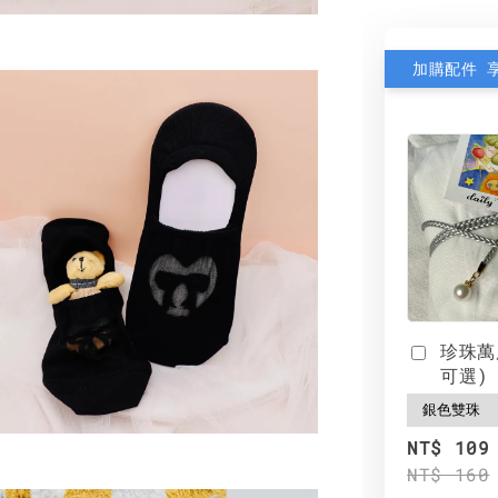
加購配件 
珍珠萬
可選)
NT$ 109
NT$ 160