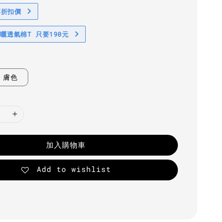
享折扣價
防曬透氣棉T 只要190元
膚色
加入購物車
Add to wishlist