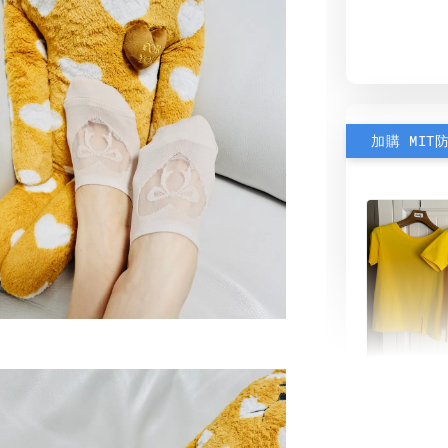
加購 MIT
素色雙
可選)