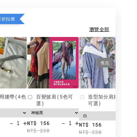
享折扣價
瀏覽全部
售完
用腰帶(4色
百變披肩(5色可
造型加分肩搭(4色
選)
可選)
-
+
-
+
NT$ 156
N
NT$ 156
NT$ 230
N
NT$ 230