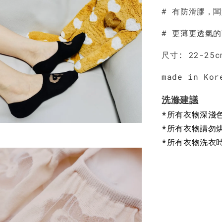
# 有防滑膠，
NT$ 190
NT$ 450
# 更薄更透氣
尺寸: 22-25c
made in Kor
洗滌建議
*所有衣物深淺
*所有衣物請勿
*所有衣物洗衣