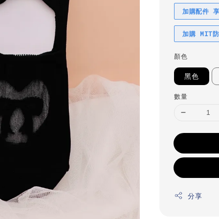
加購配件 
加購 MIT
顏色
黑色
數量
分享