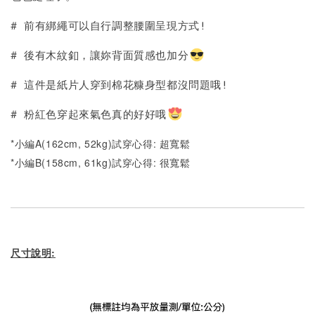
# 前有綁繩可以自行調整腰圍呈現方式!
# 後有木紋釦，讓妳背面質感也加分
# 這件是紙片人穿到棉花糠身型都沒問題哦!
# 粉紅色穿起來氣色真的好好哦
*小編A(162cm, 52kg)試穿心得: 超寬鬆
*小編B(158cm, 61kg)試穿心得: 很寬鬆
尺寸說明: