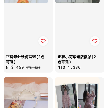
正韓銀針幾何耳環(2色
正韓小荷葉短版襯衫(2
可選)
色可選)
Sale
NT$ 450
Regular
Regular
NT$ 1,380
NT$ 520
price
price
price