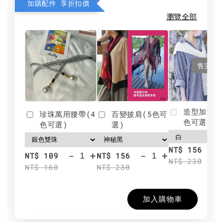
加購配件 享折扣價
瀏覽全部
售完
造型加分肩
珍珠萬用腰帶(4
百變披肩(5色可
色可選)
色可選)
選)
NT$ 156
-
+
-
+
NT$ 109
NT$ 156
NT$ 230
NT$ 160
NT$ 230
加入購物車