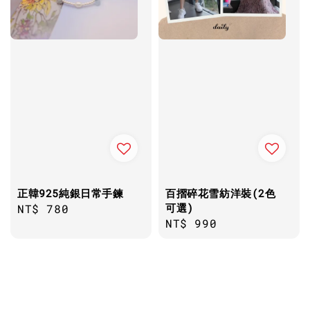
正韓925純銀日常手鍊
百摺碎花雪紡洋裝(2色
可選)
Regular
NT$ 780
Regular
NT$ 990
price
price