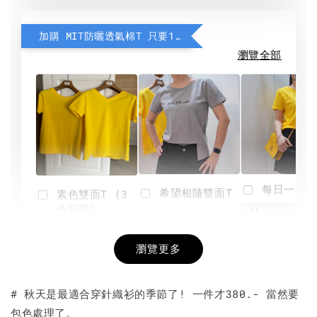
加購 MIT防曬透氣棉T 只要190元
瀏覽全部
每日一笑雙
希望相隨雙面T
素色雙面T (3
色可選)
-
NT$ 190
瀏覽更多
NT$ 450
-
+
-
+
NT$ 190
NT$ 190
NT$ 450
NT$ 450
# 秋天是最適合穿針織衫的季節了! 一件才380.- 當然要
包色處理了。
加入購物車