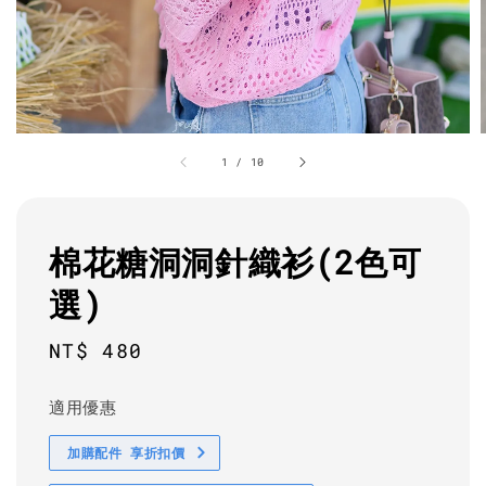
1
/
10
棉花糖洞洞針織衫(2色可
選)
Regular
NT$ 480
price
適用優惠
加購配件 享折扣價