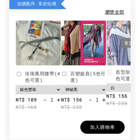
加購配件 享折扣價
瀏覽全部
售完
造型加分肩
珍珠萬用腰帶(4
百變披肩(5色可
色可選)
色可選)
選)
NT$ 156
-
+
-
+
NT$ 109
NT$ 156
NT$ 230
NT$ 160
NT$ 230
加入購物車