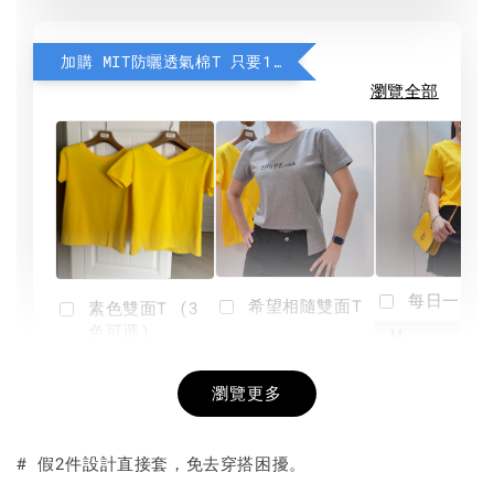
加購 MIT防曬透氣棉T 只要190元
瀏覽全部
每日一笑雙
希望相隨雙面T
素色雙面T (3
色可選)
-
NT$ 190
瀏覽更多
NT$ 450
-
+
-
+
NT$ 190
NT$ 190
NT$ 450
NT$ 450
# 假2件設計直接套，免去穿搭困擾。