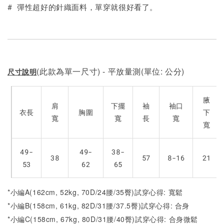
加入購物車
# 彈性超好的針織面料，單穿就很好看了。
(此款為單一尺寸) - 平放量測(單位: 公分)
尺寸說明
腋
肩
下擺
袖
袖口
衣長
胸圍
下
寬
寬
長
寬
寬
49-
49-
38-
38
57
8-16
21
53
62
65
*小編A(162cm, 52kg, 70D/24腰/35臀)試穿心得: 寬鬆
*小編B(158cm, 61kg, 82D/31腰/37.5臀)試穿心得: 合
身
*小編C(158cm, 67kg, 80D/31腰/40臀)試穿心得: 合
身微鬆