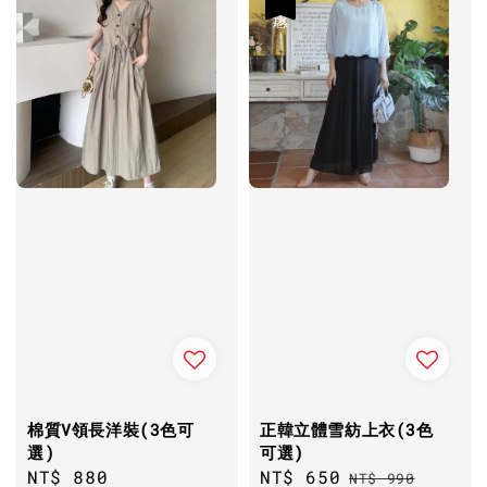
棉質V領長洋裝(3色可
正韓立體雪紡上衣(3色
選)
可選)
Regular
NT$ 880
Sale
NT$ 650
Regular
NT$ 990