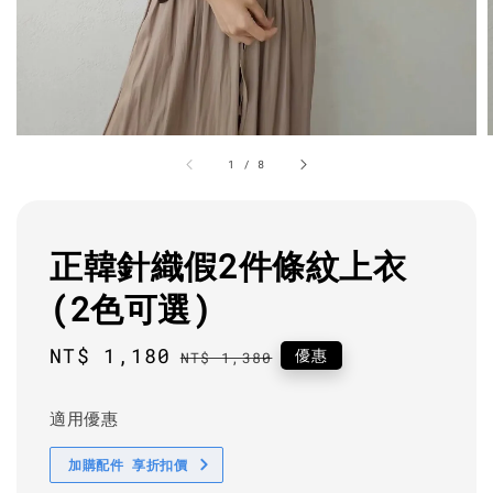
1
/
8
正韓針織假2件條紋上衣
(2色可選)
Sale
NT$ 1,180
Regular
優惠
NT$ 1,380
price
price
適用優惠
加購配件 享折扣價