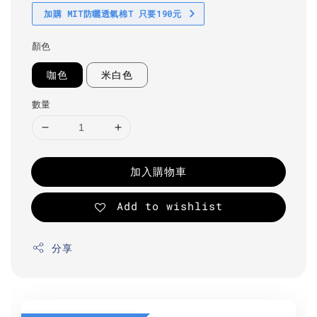
加購 MIT防曬透氣棉T 只要190元
顏色
咖色
米白色
數量
加入購物車
Add to wishlist
分享