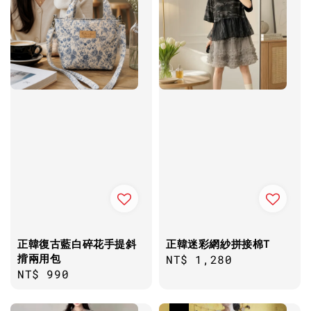
正韓復古藍白碎花手提斜
正韓迷彩網紗拼接棉T
揹兩用包
Regular
NT$ 1,280
Regular
NT$ 990
price
price
優惠