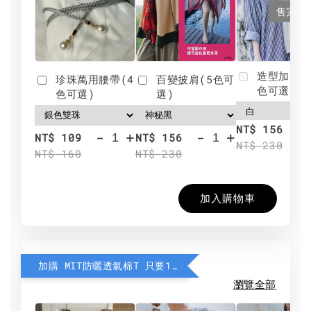
售完
造型加分肩
珍珠萬用腰帶(4
百變披肩(5色可
色可選)
色可選)
選)
NT$ 156
-
+
-
+
NT$ 109
NT$ 156
NT$ 230
NT$ 160
NT$ 230
加入購物車
加購 MIT防曬透氣棉T 只要190元
瀏覽全部