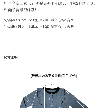
# 單穿當上衣 or 外搭當外套都適合，1衣2穿超值款。
# 釦子質感很好哦!
*小編A(162cm, 51kg, 胸70D)試穿心得: 合身
*小編B(158cm, 62kg, 胸82D)試穿心得: 合身
尺寸說明