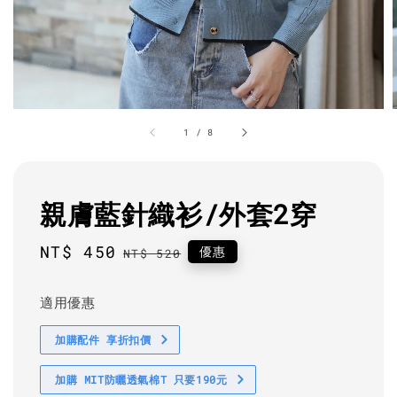
1
/
8
親膚藍針織衫/外套2穿
Sale
NT$ 450
Regular
優惠
NT$ 520
price
price
適用優惠
加購配件 享折扣價
加購 MIT防曬透氣棉T 只要190元