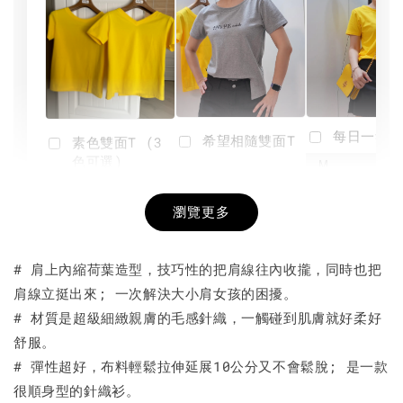
每日一笑雙
希望相隨雙面T
素色雙面T (3
色可選)
-
NT$ 190
瀏覽更多
NT$ 450
-
+
-
+
NT$ 190
NT$ 190
NT$ 450
NT$ 450
# 肩上內縮荷葉造型，技巧性的把肩線往內收攏，同時也把
肩線立挺出來; 一次解決大小肩女孩的困擾。
加入購物車
# 材質是超級細緻親膚的毛感針織，一觸碰到肌膚就好柔好
舒服。
# 彈性超好，布料輕鬆拉伸延展10公分又不會鬆脫; 是一款
很順身型的針織衫。