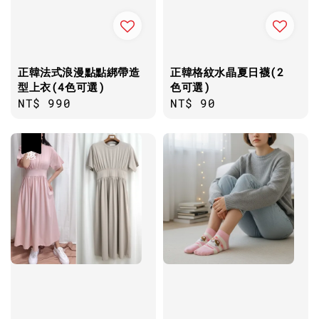
正韓法式浪漫點點綁帶造
正韓格紋水晶夏日襪(2
型上衣(4色可選)
色可選)
Regular
NT$ 990
Regular
NT$ 90
price
price
優惠